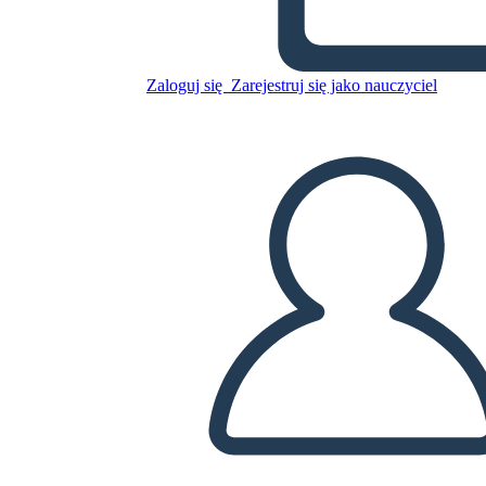
Skopiuj tę scenorys
Zaloguj się
Zarejestruj się jako nauczyciel
STWÓRZ SCENORYS
ODTWARZANIE POKAZU SLAJDÓW
PRZECZYTAJ MI