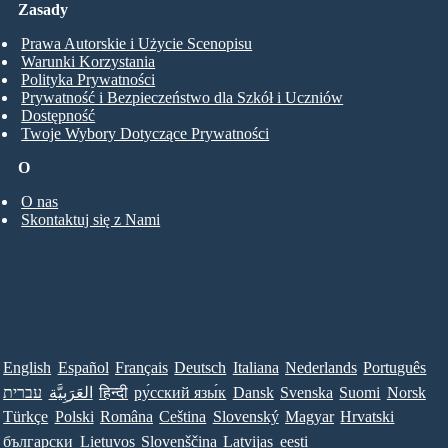
Zasady
Prawa Autorskie i Użycie Scenopisu
Warunki Korzystania
Polityka Prywatności
Prywatność i Bezpieczeństwo dla Szkół i Uczniów
Dostępność
Twoje Wybory Dotyczące Prywatności
O
O nas
Skontaktuj się z Nami
English
Español
Français
Deutsch
Italiana
Nederlands
Português
עברית
العَرَبِيَّة
हिन्दी
ру́сский язы́к
Dansk
Svenska
Suomi
Norsk
Türkçe
Polski
Româna
Ceština
Slovenský
Magyar
Hrvatski
български
Lietuvos
Slovenščina
Latvijas
eesti