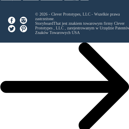
© 2026 - Clever Prototypes, LLC - Wszelkie prawa
zastrzeżone.
StoryboardThat jest znakiem towarowym firmy
Clever
Prototypes , LLC
, zarejestrowanym w Urzędzie Patentów
Znaków Towarowych USA