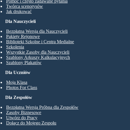
Pomoc i często zadawane pytania
Twórca scenorysów
Jak drukować
Dla Nauczycieli
Bezpłatna Wersja dla Nauczycieli
Pakiety Rejonowe
Biblioteki Szkolne i Centra Medialne
Szkolenia
Wszystkie Zasoby dla Nauczycieli
Szablony Arkuszy Kalkulacyjnych
Szablony Plakatów
Dla Uczniów
Moja Klasa
Photos For Class
Dla Zespołów
Bezpłatna Wersja Próbna dla Zespołów
Zasoby Biznesowe
Utwórz do Pracy
Dołącz do Mojego Zespołu