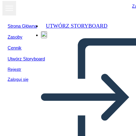
Za
UTWÓRZ STORYBOARD
Strona Główna
Zasoby
Wyświetl jako
Cennik
pokaz slajdów
Utwórz Storyboard
Rejestr
Zaloguj się
Podróż Klienta — Szablon