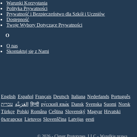
Warunki Korzystania
Polityka Prywatności
Prywatność i Bezpieczeństwo dla Szkół i Uczniów
Dostępność
Twoje Wybory Dotyczące Prywatności
O
O nas
Skontaktuj się z Nami
English
Español
Français
Deutsch
Italiana
Nederlands
Português
עברית
العَرَبِيَّة
हिन्दी
ру́сский язы́к
Dansk
Svenska
Suomi
Norsk
Türkçe
Polski
Româna
Ceština
Slovenský
Magyar
Hrvatski
български
Lietuvos
Slovenščina
Latvijas
eesti
© 2026 - Clever Prototypes, LLC - Wszelkie prawa