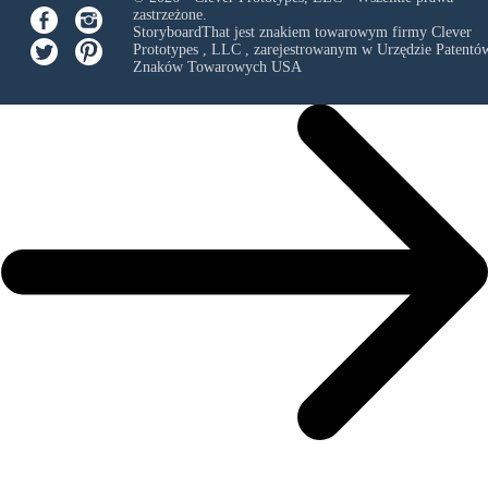
zastrzeżone.
StoryboardThat jest znakiem towarowym firmy
Clever
Prototypes , LLC
, zarejestrowanym w Urzędzie Patentów
Znaków Towarowych USA