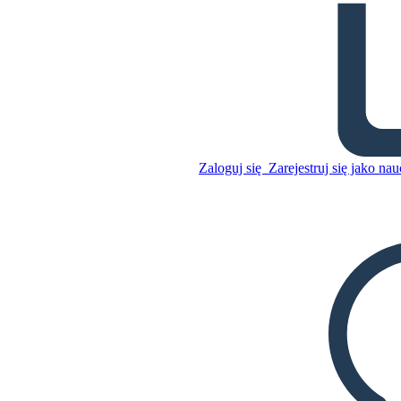
Postacie Złodzieja Książek
Skopiuj tę scenorys
STWÓRZ SCENORYS
Zaloguj się
Zarejestruj się jako nau
Skopiuj tę scenorys
STWÓRZ SCENORYS
ODTWARZANIE POKAZU SLAJDÓW
PRZECZYTAJ MI