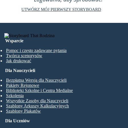
UTWÓRZ MÓJ PIERWSZY STORYBOARD
Wsparcie
Pomoc i często zadawane pytania
Twórca scenorysów
Jak drukować
Dla Nauczycieli
Bezpłatna Wersja dla Nauczycieli
Pakiety Rejonowe
Biblioteki Szkolne i Centra Medialne
Szkolenia
Wszystkie Zasoby dla Nauczycieli
Szablony Arkuszy Kalkulacyjnych
Szablony Plakatów
Dla Uczniów