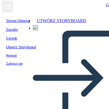
Za
UTWÓRZ STORYBOARD
Strona Główna
Zasoby
Cennik
Utwórz Storyboard
Rejestr
Zaloguj się