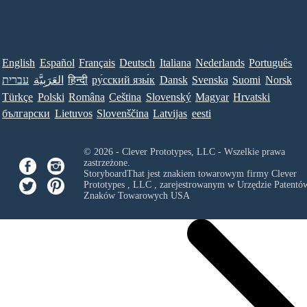
English
Español
Français
Deutsch
Italiana
Nederlands
Português
עברית
العَرَبِيَّة
हिन्दी
ру́сский язы́к
Dansk
Svenska
Suomi
Norsk
Türkçe
Polski
Româna
Ceština
Slovenský
Magyar
Hrvatski
български
Lietuvos
Slovenščina
Latvijas
eesti
© 2026 - Clever Prototypes, LLC - Wszelkie prawa
zastrzeżone.
StoryboardThat jest znakiem towarowym firmy
Clever
Prototypes , LLC
, zarejestrowanym w Urzędzie Patentów
Znaków Towarowych USA