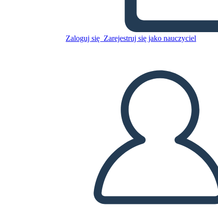
Zaloguj się
Zarejestruj się jako nauczyciel
Poszukiwany 1
Skopiuj tę scenorys
STWÓRZ SCENORYS
ODTWARZANIE POKAZU SLAJDÓW
PRZECZYTAJ MI