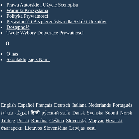
Prawa Autorskie i Użycie Scenopisu
Warunki Korzystania
Polityka Prywatności
Prywatność i Bezpieczeństwo dla Szkół i Uczniów
Dostępność
Twoje Wybory Dotyczące Prywatności
O
O nas
Skontaktuj się z Nami
English
Español
Français
Deutsch
Italiana
Nederlands
Português
עברית
العَرَبِيَّة
हिन्दी
ру́сский язы́к
Dansk
Svenska
Suomi
Norsk
Türkçe
Polski
Româna
Ceština
Slovenský
Magyar
Hrvatski
български
Lietuvos
Slovenščina
Latvijas
eesti