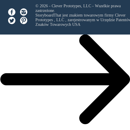
© 2026 - Clever Prototypes, LLC - Wszelkie prawa
zastrzeżone.
StoryboardThat jest znakiem towarowym firmy
Clever
Prototypes , LLC
, zarejestrowanym w Urzędzie Patentów
Znaków Towarowych USA