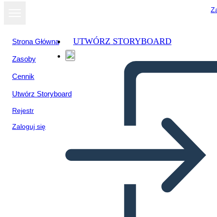
Za
UTWÓRZ STORYBOARD
Strona Główna
Zasoby
Cennik
Utwórz Storyboard
Rejestr
Zaloguj się