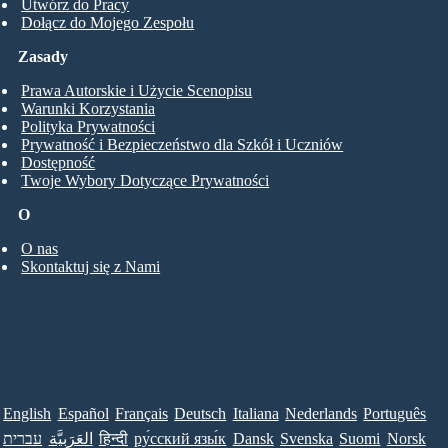
Utwórz do Pracy
Dołącz do Mojego Zespołu
Zasady
Prawa Autorskie i Użycie Scenopisu
Warunki Korzystania
Polityka Prywatności
Prywatność i Bezpieczeństwo dla Szkół i Uczniów
Dostępność
Twoje Wybory Dotyczące Prywatności
O
O nas
Skontaktuj się z Nami
English
Español
Français
Deutsch
Italiana
Nederlands
Português
עברית
العَرَبِيَّة
हिन्दी
ру́сский язы́к
Dansk
Svenska
Suomi
Norsk