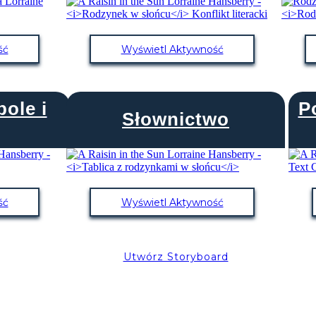
ść
Wyświetl Aktywność
ole i
P
Słownictwo
ść
Wyświetl Aktywność
Utwórz Storyboard