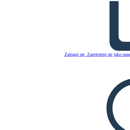
Rodzynka w Słońcu -
Słownictwo
Skopiuj tę scenorys
STWÓRZ SCENORYS
Zaloguj się
Zarejestruj się jako nau
Skopiuj tę scenorys
STWÓRZ SCENORYS
ODTWARZANIE POKAZU SLAJDÓW
PRZECZYTAJ MI