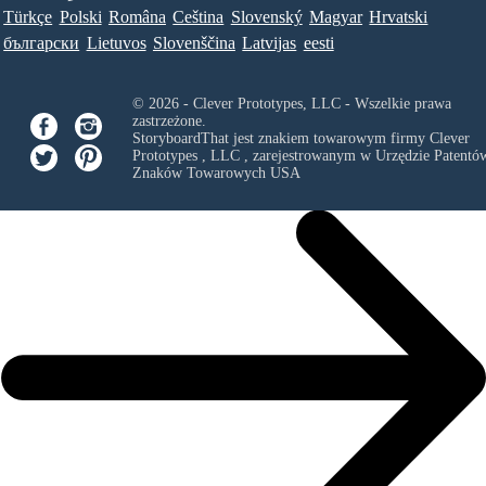
Türkçe
Polski
Româna
Ceština
Slovenský
Magyar
Hrvatski
български
Lietuvos
Slovenščina
Latvijas
eesti
© 2026 - Clever Prototypes, LLC - Wszelkie prawa
zastrzeżone.
StoryboardThat jest znakiem towarowym firmy
Clever
Prototypes , LLC
, zarejestrowanym w Urzędzie Patentów
Znaków Towarowych USA