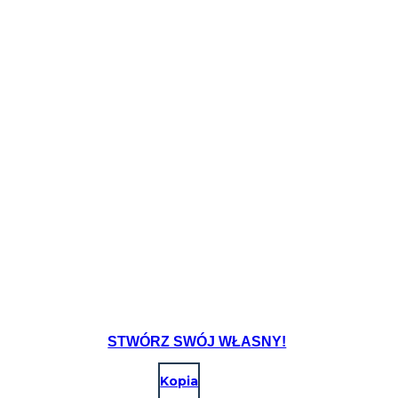
Create your own at Storyboard That
STWÓRZ SWÓJ WŁASNY!
Kopia