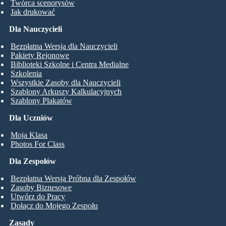
Twórca scenorysów
Jak drukować
Dla Nauczycieli
Bezpłatna Wersja dla Nauczycieli
Pakiety Rejonowe
Biblioteki Szkolne i Centra Medialne
Szkolenia
Wszystkie Zasoby dla Nauczycieli
Szablony Arkuszy Kalkulacyjnych
Szablony Plakatów
Dla Uczniów
Moja Klasa
Photos For Class
Dla Zespołów
Bezpłatna Wersja Próbna dla Zespołów
Zasoby Biznesowe
Utwórz do Pracy
Dołącz do Mojego Zespołu
Zasady