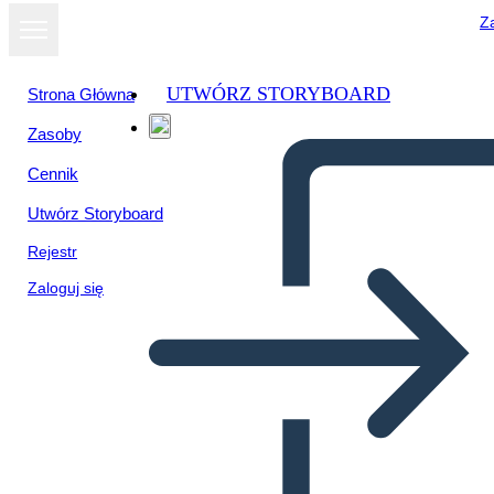
Za
UTWÓRZ STORYBOARD
Strona Główna
Zasoby
Cennik
Utwórz Storyboard
Rejestr
Zaloguj się