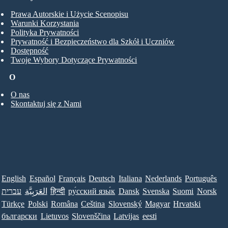
Prawa Autorskie i Użycie Scenopisu
Warunki Korzystania
Polityka Prywatności
Prywatność i Bezpieczeństwo dla Szkół i Uczniów
Dostępność
Twoje Wybory Dotyczące Prywatności
O
O nas
Skontaktuj się z Nami
English
Español
Français
Deutsch
Italiana
Nederlands
Português
עברית
العَرَبِيَّة
हिन्दी
ру́сский язы́к
Dansk
Svenska
Suomi
Norsk
Türkçe
Polski
Româna
Ceština
Slovenský
Magyar
Hrvatski
български
Lietuvos
Slovenščina
Latvijas
eesti