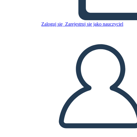
Zaloguj się
Zarejestruj się jako nauczyciel
Rutyna dni Tygodnia
Skopiuj tę scenorys
STWÓRZ SCENORYS
ODTWARZANIE POKAZU SLAJDÓW
PRZECZYTAJ MI