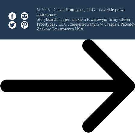
© 2026 - Clever Prototypes, LLC - Wszelkie prawa
zastrzeżone.
StoryboardThat jest znakiem towarowym firmy
Clever
Prototypes , LLC
, zarejestrowanym w Urzędzie Patentów
Znaków Towarowych USA