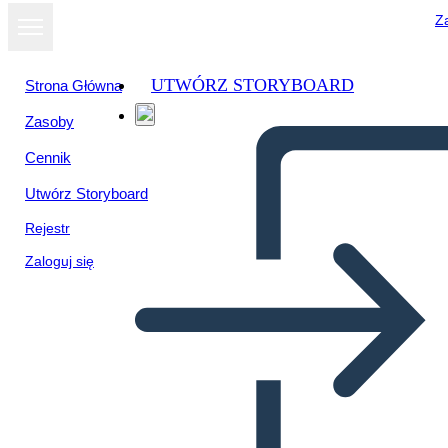
Za
UTWÓRZ STORYBOARD
Strona Główna
Zasoby
Cennik
Utwórz Storyboard
Rejestr
Zaloguj się
Schemat Venna 2 Koła