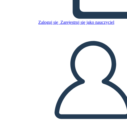
Skopiuj tę scenorys
STWÓRZ SCENORYS
Zaloguj się
Zarejestruj się jako nauczyciel
ODTWARZANIE POKAZU SLAJDÓW
PRZECZYTAJ MI