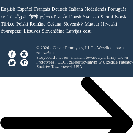
English
Español
Français
Deutsch
Italiana
Nederlands
Português
עברית
العَرَبِيَّة
हिन्दी
ру́сский язы́к
Dansk
Svenska
Suomi
Norsk
Türkçe
Polski
Româna
Ceština
Slovenský
Magyar
Hrvatski
български
Lietuvos
Slovenščina
Latvijas
eesti
© 2026 - Clever Prototypes, LLC - Wszelkie prawa
zastrzeżone.
StoryboardThat jest znakiem towarowym firmy
Clever
Prototypes , LLC
, zarejestrowanym w Urzędzie Patentów
Znaków Towarowych USA