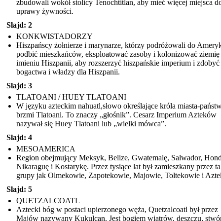
zbudowali wokół stolicy Tenochtitlan, aby mieć więcej miejsca d
uprawy żywności.
Slajd: 2
KONKWISTADORZY
Hiszpańscy żołnierze i marynarze, którzy podróżowali do Ameryk
podbić mieszkańców, eksploatować zasoby i kolonizować ziemię
imieniu Hiszpanii, aby rozszerzyć hiszpańskie imperium i zdobyć
bogactwa i władzy dla Hiszpanii.
Slajd: 3
TLATOANI / HUEY TLATOANI
W języku azteckim nahuatl,słowo określające króla miasta-państ
brzmi Tlatoani. To znaczy „głośnik”. Cesarz Imperium Azteków
nazywał się Huey Tlatoani lub „wielki mówca”.
Slajd: 4
MESOAMERICA
Region obejmujący Meksyk, Belize, Gwatemalę, Salwador, Hond
Nikaraguę i Kostarykę. Przez tysiące lat był zamieszkany przez ta
grupy jak Olmekowie, Zapotekowie, Majowie, Toltekowie i Azte
Slajd: 5
QUETZALCOATL
Aztecki bóg w postaci upierzonego węża, Quetzalcoatl był przez
Majów nazywany Kukulcan. Jest bogiem wiatrów, deszczu, stwó