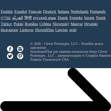
English
Español
Français
Deutsch
Italiana
Nederlands
Português
עברית
العَرَبِيَّة
हिन्दी
ру́сский язы́к
Dansk
Svenska
Suomi
Norsk
Türkçe
Polski
Româna
Ceština
Slovenský
Magyar
Hrvatski
български
Lietuvos
Slovenščina
Latvijas
eesti
© 2026 - Clever Prototypes, LLC - Wszelkie prawa
zastrzeżone.
StoryboardThat jest znakiem towarowym firmy
Clever
Prototypes , LLC
, zarejestrowanym w Urzędzie Patentów
Znaków Towarowych USA