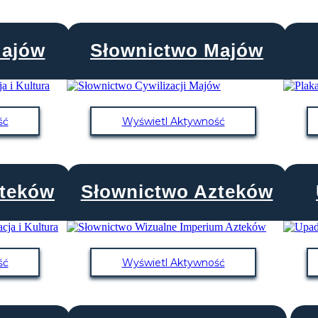
Majów
Słownictwo Majów
ść
Wyświetl Aktywność
zteków
Słownictwo Azteków
ść
Wyświetl Aktywność