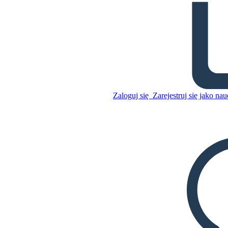
Słownictwo Azteków
Skopiuj tę scenorys
STWÓRZ SCENORYS
Zaloguj się
Zarejestruj się jako nau
Skopiuj tę scenorys
STWÓRZ SCENORYS
ODTWARZANIE POKAZU SLAJDÓW
PRZECZYTAJ MI