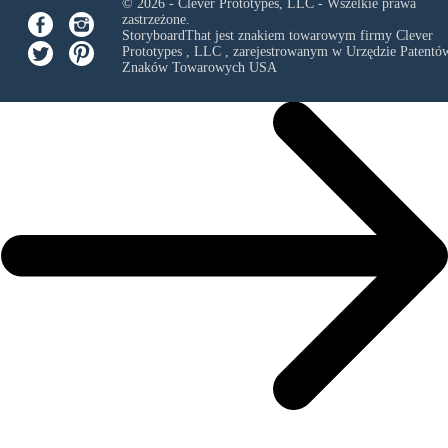
© 2026 - Clever Prototypes, LLC - Wszelkie prawa
zastrzeżone.
StoryboardThat jest znakiem towarowym firmy
Clever
Prototypes , LLC
, zarejestrowanym w Urzędzie Patentów
Znaków Towarowych USA