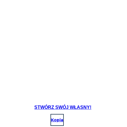
Create your own at Storyboard That
STWÓRZ SWÓJ WŁASNY!
Kopia