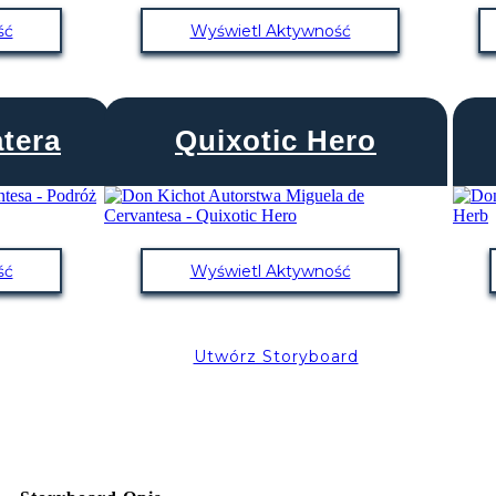
ść
Wyświetl Aktywność
tera
Quixotic Hero
ść
Wyświetl Aktywność
Utwórz Storyboard