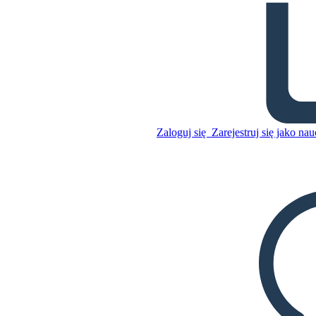
Słownik Don Kichota Lekcja
Planowania z Organizatorem
Grafiki
Skopiuj tę scenorys
Zaloguj się
Zarejestruj się jako nau
STWÓRZ SCENORYS
Skopiuj tę scenorys
STWÓRZ SCENORYS
ODTWARZANIE POKAZU SLAJDÓW
PRZECZYTAJ MI