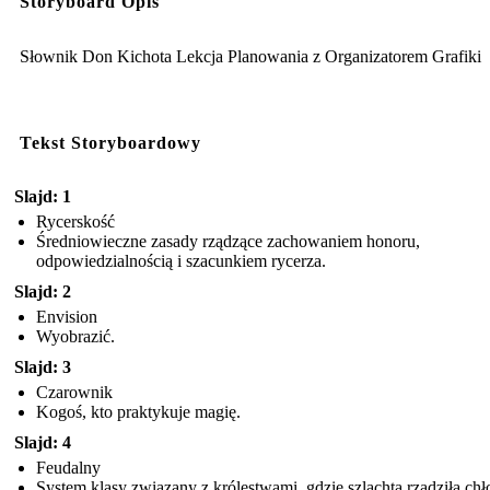
Storyboard Opis
Słownik Don Kichota Lekcja Planowania z Organizatorem Grafiki
Tekst Storyboardowy
Slajd: 1
Rycerskość
Średniowieczne zasady rządzące zachowaniem honoru,
odpowiedzialnością i szacunkiem rycerza.
Slajd: 2
Envision
Wyobrazić.
Slajd: 3
Czarownik
Kogoś, kto praktykuje magię.
Slajd: 4
Feudalny
System klasy związany z królestwami, gdzie szlachta rządziła ch