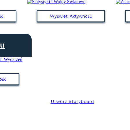
ść
Wyświetl Aktywność
su
ość
Utwórz Storyboard