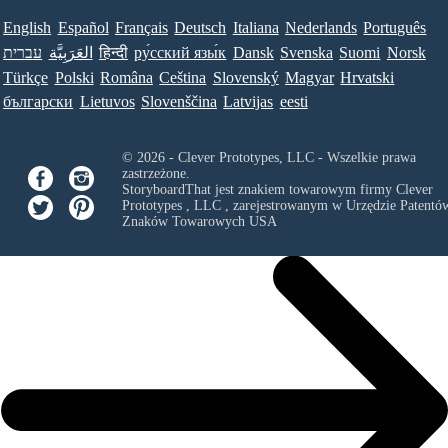
English
Español
Français
Deutsch
Italiana
Nederlands
Português
עברית
العَرَبِيَّة
हिन्दी
ру́сский язы́к
Dansk
Svenska
Suomi
Norsk
Türkçe
Polski
Româna
Ceština
Slovenský
Magyar
Hrvatski
български
Lietuvos
Slovenščina
Latvijas
eesti
© 2026 - Clever Prototypes, LLC - Wszelkie prawa
zastrzeżone.
StoryboardThat jest znakiem towarowym firmy
Clever
Prototypes , LLC
, zarejestrowanym w Urzędzie Patentów
Znaków Towarowych USA