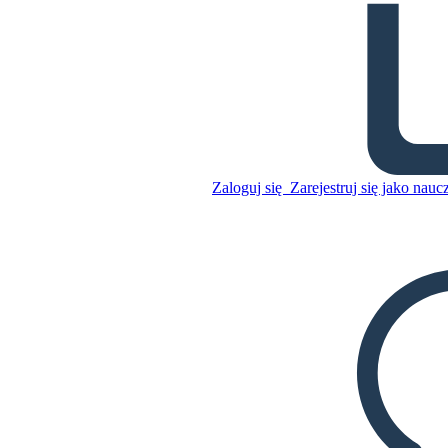
Statystyki Pierwszej Wojny
Światowej
Skopiuj tę scenorys
STWÓRZ SCENORYS
Zaloguj się
Zarejestruj się jako nauc
Skopiuj tę scenorys
STWÓRZ SCENORYS
ODTWARZANIE POKAZU SLAJDÓW
PRZECZYTAJ MI