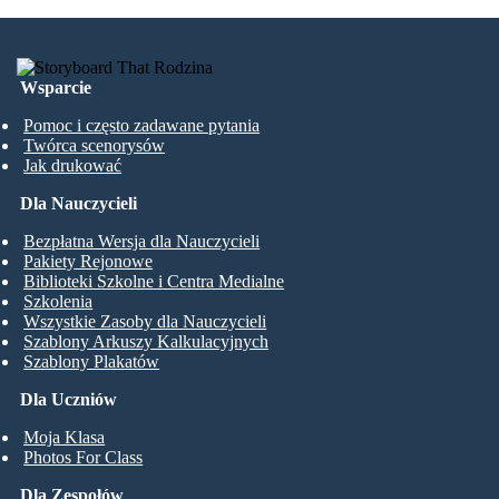
Wsparcie
Pomoc i często zadawane pytania
Twórca scenorysów
Jak drukować
Dla Nauczycieli
Bezpłatna Wersja dla Nauczycieli
Pakiety Rejonowe
Biblioteki Szkolne i Centra Medialne
Szkolenia
Wszystkie Zasoby dla Nauczycieli
Szablony Arkuszy Kalkulacyjnych
Szablony Plakatów
Dla Uczniów
Moja Klasa
Photos For Class
Dla Zespołów