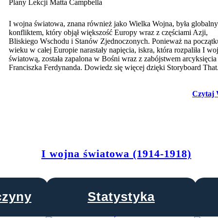
Plany Lekcji Matta Campbella
I wojna światowa, znana również jako Wielka Wojna, była globaln
konfliktem, który objął większość Europy wraz z częściami Azji,
Bliskiego Wschodu i Stanów Zjednoczonych. Ponieważ na począt
wieku w całej Europie narastały napięcia, iskra, która rozpaliła I wo
światową, została zapalona w Bośni wraz z zabójstwem arcyksięcia
Franciszka Ferdynanda. Dowiedz się więcej dzięki Storyboard That
Czytaj 
I wojna światowa (1914-1918)
czyny
Statystyka