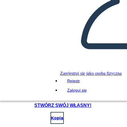
Zarejestruj się jako osoba fizyczna
Rejestr
Zaloguj się
STWÓRZ SWÓJ WŁASNY!
Kopia