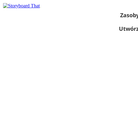
Zasob
Utwórz