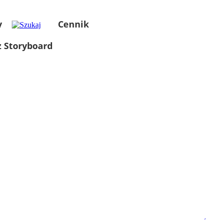
y
Cennik
 Storyboard