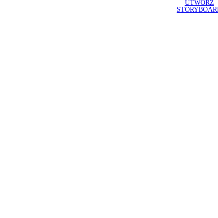
UTWÓRZ
STORYBOAR