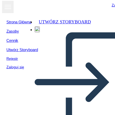
Za
UTWÓRZ STORYBOARD
Strona Główna
Zasoby
Wyświetl jako
Cennik
pokaz slajdów
Utwórz Storyboard
Rejestr
Zaloguj się
Szablon Antybohatera