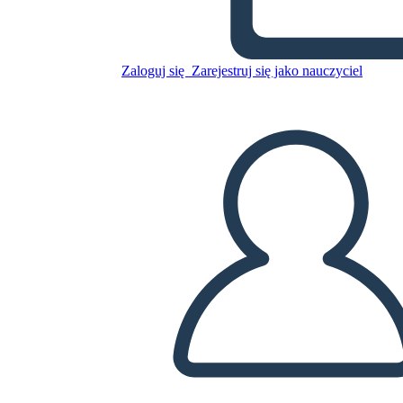
Skopiuj tę scenorys
STWÓRZ SCENORYS
Zaloguj się
Zarejestruj się jako nauczyciel
ODTWARZANIE POKAZU SLAJDÓW
PRZECZYTAJ MI