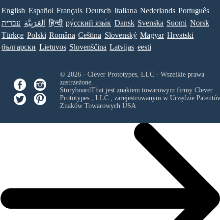
English
Español
Français
Deutsch
Italiana
Nederlands
Português
עברית
العَرَبِيَّة
हिन्दी
ру́сский язы́к
Dansk
Svenska
Suomi
Norsk
Türkçe
Polski
Româna
Ceština
Slovenský
Magyar
Hrvatski
български
Lietuvos
Slovenščina
Latvijas
eesti
© 2026 - Clever Prototypes, LLC - Wszelkie prawa
zastrzeżone.
StoryboardThat jest znakiem towarowym firmy
Clever
Prototypes , LLC
, zarejestrowanym w Urzędzie Patentów
Znaków Towarowych USA