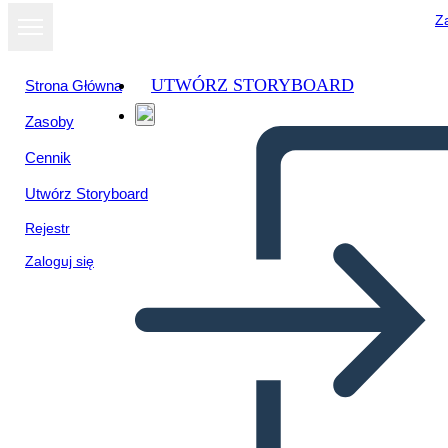
Za
UTWÓRZ STORYBOARD
Strona Główna
Zasoby
Wyświetl jako
Cennik
pokaz slajdów
Utwórz Storyboard
Rejestr
Zaloguj się
Szablon Cechy Postaci -
Mapa Pająka