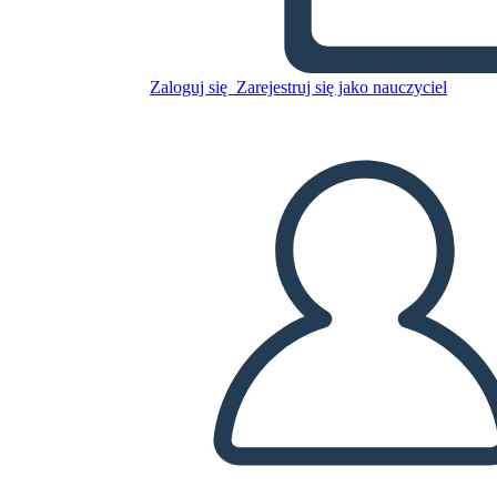
Zaloguj się
Zarejestruj się jako nauczyciel
Skopiuj tę scenorys
STWÓRZ SCENORYS
ODTWARZANIE POKAZU SLAJDÓW
PRZECZYTAJ MI