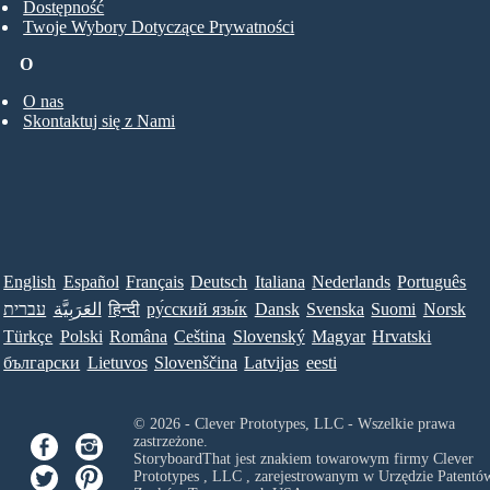
Dostępność
Twoje Wybory Dotyczące Prywatności
O
O nas
Skontaktuj się z Nami
English
Español
Français
Deutsch
Italiana
Nederlands
Português
עברית
العَرَبِيَّة
हिन्दी
ру́сский язы́к
Dansk
Svenska
Suomi
Norsk
Türkçe
Polski
Româna
Ceština
Slovenský
Magyar
Hrvatski
български
Lietuvos
Slovenščina
Latvijas
eesti
© 2026 - Clever Prototypes, LLC - Wszelkie prawa
zastrzeżone.
StoryboardThat jest znakiem towarowym firmy
Clever
Prototypes , LLC
, zarejestrowanym w Urzędzie Patentów