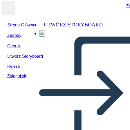
Za
UTWÓRZ STORYBOARD
Strona Główna
Zasoby
Wyświetl jako
Cennik
pokaz slajdów
Utwórz Storyboard
Rejestr
Zaloguj się
Szablon Logo Ethos Pathos 2