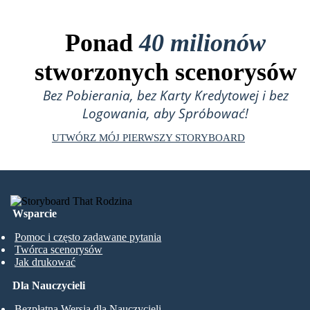
Ponad
40 milionów
stworzonych scenorysów
Bez Pobierania, bez Karty Kredytowej i bez
Logowania, aby Spróbować!
UTWÓRZ MÓJ PIERWSZY STORYBOARD
Wsparcie
Pomoc i często zadawane pytania
Twórca scenorysów
Jak drukować
Dla Nauczycieli
Bezpłatna Wersja dla Nauczycieli