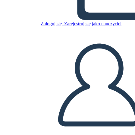
Skopiuj tę scenorys
Zaloguj się
Zarejestruj się jako nauczyciel
STWÓRZ SCENORYS
ODTWARZANIE POKAZU SLAJDÓW
PRZECZYTAJ MI