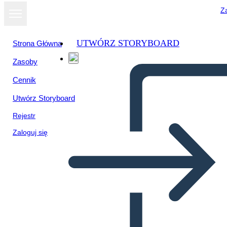
Za
UTWÓRZ STORYBOARD
Strona Główna
Zasoby
Cennik
Utwórz Storyboard
Rejestr
Zaloguj się
Szablon Mapy Pająka
Biografii