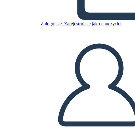
Skopiuj tę scenorys
Zaloguj się
Zarejestruj się jako nauczyciel
STWÓRZ SCENORYS
ODTWARZANIE POKAZU SLAJDÓW
PRZECZYTAJ MI