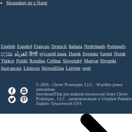
Skontaktuj się z Nami
English
Español
Français
Deutsch
Italiana
Nederlands
Português
עברית
العَرَبِيَّة
हिन्दी
ру́сский язы́к
Dansk
Svenska
Suomi
Norsk
Türkçe
Polski
Româna
Ceština
Slovenský
Magyar
Hrvatski
български
Lietuvos
Slovenščina
Latvijas
eesti
© 2026 - Clever Prototypes, LLC - Wszelkie prawa
zastrzeżone.
StoryboardThat jest znakiem towarowym firmy
Clever
Prototypes , LLC
, zarejestrowanym w Urzędzie Patentów
Znaków Towarowych USA