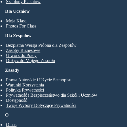
Szablony Plakatów
Dla Uczniów
Moja Klasa
Photos For Class
Dla Zespołów
Bezpłatna Wersja Próbna dla Zespołów
Zasoby Biznesowe
Utwórz do Pracy
Dołącz do Mojego Zespołu
Zasady
Prawa Autorskie i Użycie Scenopisu
Warunki Korzystania
Polityka Prywatności
Prywatność i Bezpieczeństwo dla Szkół i Uczniów
Dostępność
Twoje Wybory Dotyczące Prywatności
O
O nas