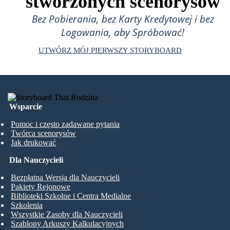
stworzonych scenorysów
Bez Pobierania, bez Karty Kredytowej i bez
Logowania, aby Spróbować!
UTWÓRZ MÓJ PIERWSZY STORYBOARD
Wsparcie
Pomoc i często zadawane pytania
Twórca scenorysów
Jak drukować
Dla Nauczycieli
Bezpłatna Wersja dla Nauczycieli
Pakiety Rejonowe
Biblioteki Szkolne i Centra Medialne
Szkolenia
Wszystkie Zasoby dla Nauczycieli
Szablony Arkuszy Kalkulacyjnych