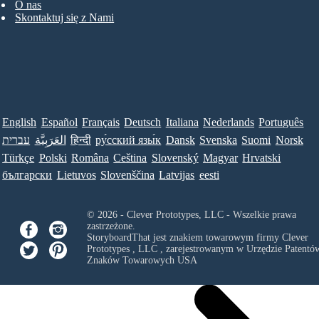
O nas
Skontaktuj się z Nami
English
Español
Français
Deutsch
Italiana
Nederlands
Português
עברית
العَرَبِيَّة
हिन्दी
ру́сский язы́к
Dansk
Svenska
Suomi
Norsk
Türkçe
Polski
Româna
Ceština
Slovenský
Magyar
Hrvatski
български
Lietuvos
Slovenščina
Latvijas
eesti
© 2026 - Clever Prototypes, LLC - Wszelkie prawa
zastrzeżone.
StoryboardThat jest znakiem towarowym firmy
Clever
Prototypes , LLC
, zarejestrowanym w Urzędzie Patentów
Znaków Towarowych USA