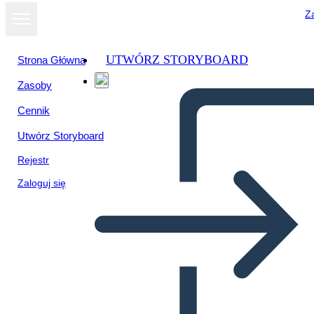
Za
UTWÓRZ STORYBOARD
Strona Główna
Zasoby
Cennik
Utwórz Storyboard
Rejestr
Zaloguj się
Szablon Mapy Znaków