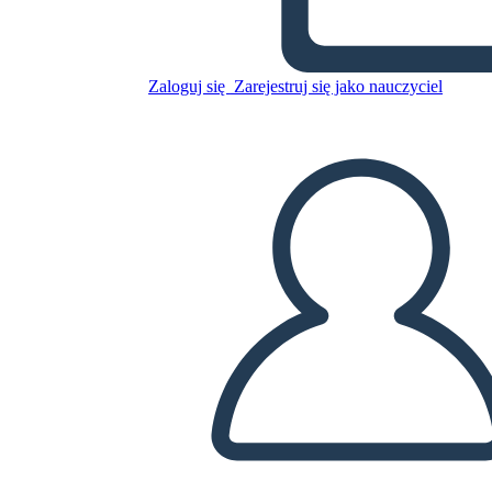
Beowulf
Zaloguj się
Zarejestruj się jako nauczyciel
Skopiuj tę scenorys
STWÓRZ SCENORYS
ODTWARZANIE POKAZU SLAJDÓW
PRZECZYTAJ MI