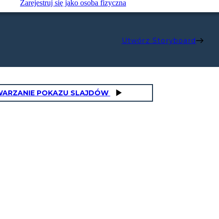
Zarejestruj się jako osoba fizyczna
Utwórz Storyboard
ARZANIE POKAZU SLAJDÓW