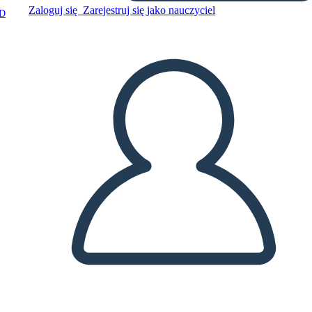
Zaloguj się
Zarejestruj się jako nauczyciel
D