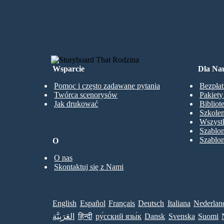
UTWÓRZ MÓJ PIERWSZY STORY
Wsparcie
Dla Nau
Pomoc i często zadawane pytania
Bezpłat
Twórca scenorysów
Pakiet
Jak drukować
Bibliot
Szkolen
Wszystk
Szablo
Szablo
O
O nas
Skontaktuj się z Nami
English
Español
Français
Deutsch
Italiana
Nederlan
العَرَبِيَّة
हिन्दी
ру́сский язы́к
Dansk
Svenska
Suomi