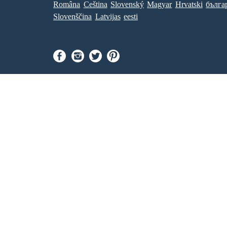
Româna
Ceština
Slovenský
Magyar
Hrvatski
бълга
Slovenščina
Latvijas
eesti