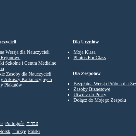
BOARD
czycieli
Dla Uczniów
na Wersja dla Nauczycieli
Moja Klasa
y Rejonowe
Photos For Class
eki Szkolne i Centra Medialne
ia
Dla Zespołów
ie Zasoby dla Nauczycieli
ny Arkuszy Kalkulacyjnych
Bezpłatna Wersja Próbna dla Z
ny Plakatów
Zasoby Biznesowe
Utwórz do Pracy
Dołącz do Mojego Zespołu
ds
Português
עברית
Norsk
Türkçe
Polski