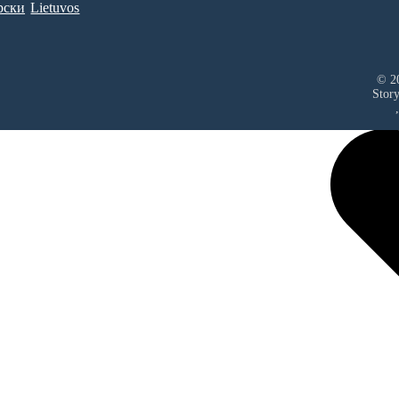
рски
Lietuvos
© 20
Stor