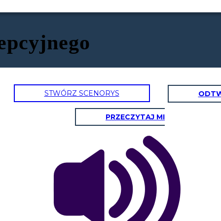
epcyjnego
STWÓRZ SCENORYS
ODTW
PRZECZYTAJ MI