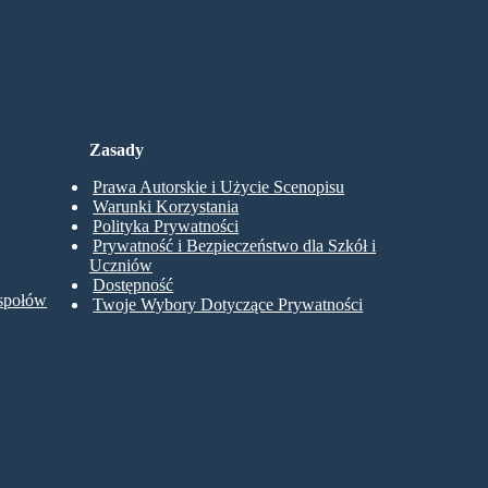
Zasady
Prawa Autorskie i Użycie Scenopisu
Warunki Korzystania
Polityka Prywatności
Prywatność i Bezpieczeństwo dla Szkół i
Uczniów
Dostępność
espołów
Twoje Wybory Dotyczące Prywatności