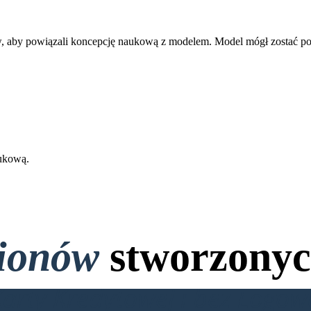
, aby powiązali koncepcję naukową z modelem. Model mógł zostać po
aukową.
lionów
stworzonyc
Karty Kredytowej i bez Logo