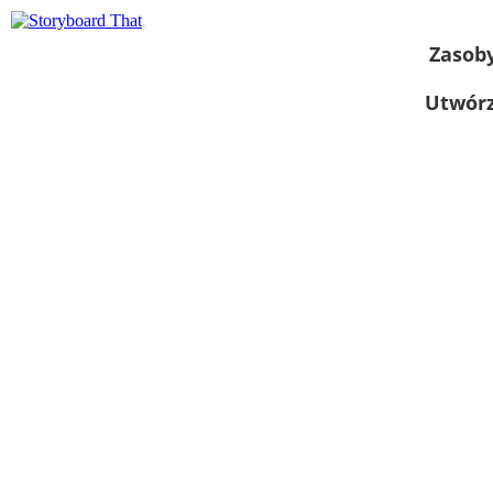
Zasob
Utwórz
Wyświetl jako
pokaz slajdów