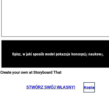
STWÓRZ SWÓJ WŁASNY!
Kopia