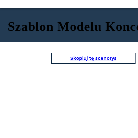
Szablon Modelu Konc
Skopiuj tę scenorys