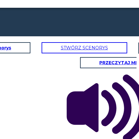
norys
STWÓRZ SCENORYS
PRZECZYTAJ MI