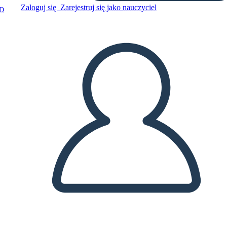
Zaloguj się
Zarejestruj się jako nauczyciel
D