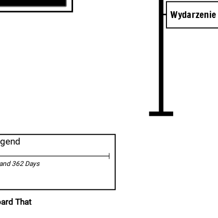
Wed Jan 01
Opis wydarzenia
Wydarzenie
Opis wydarzenia
n 01 2020
enie szóste
egend
Opis wydarzenia
 and 362 Days
oard That