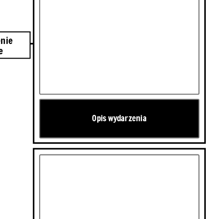
2016
nie
e
Opis wydarzenia