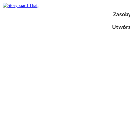
Zasob
Utwórz