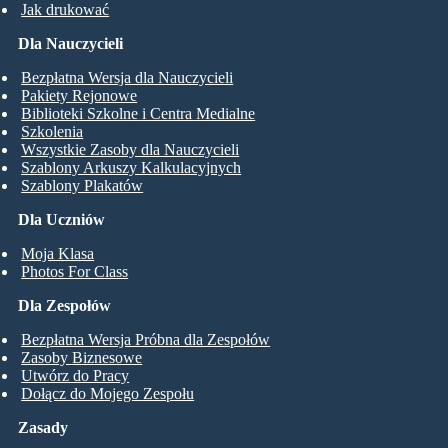
Jak drukować
Dla Nauczycieli
Bezpłatna Wersja dla Nauczycieli
Pakiety Rejonowe
Biblioteki Szkolne i Centra Medialne
Szkolenia
Wszystkie Zasoby dla Nauczycieli
Szablony Arkuszy Kalkulacyjnych
Szablony Plakatów
Dla Uczniów
Moja Klasa
Photos For Class
Dla Zespołów
Bezpłatna Wersja Próbna dla Zespołów
Zasoby Biznesowe
Utwórz do Pracy
Dołącz do Mojego Zespołu
Zasady