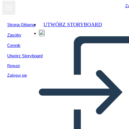
Za
UTWÓRZ STORYBOARD
Strona Główna
Zasoby
Cennik
Utwórz Storyboard
Rejestr
Zaloguj się