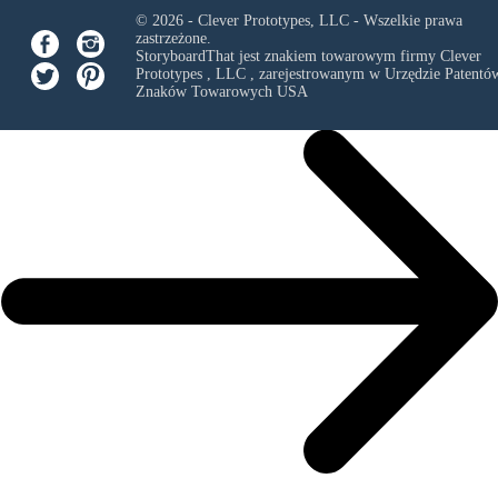
© 2026 - Clever Prototypes, LLC - Wszelkie prawa
zastrzeżone.
StoryboardThat jest znakiem towarowym firmy
Clever
Prototypes , LLC
, zarejestrowanym w Urzędzie Patentów
Znaków Towarowych USA