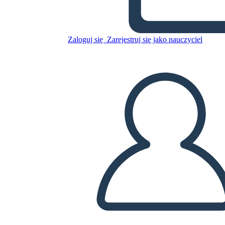
Zaloguj się
Zarejestruj się jako nauczyciel
Skopiuj tę scenorys
STWÓRZ SCENORYS
ODTWARZANIE POKAZU SLAJDÓW
PRZECZYTAJ MI