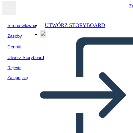
Za
UTWÓRZ STORYBOARD
Strona Główna
Zasoby
Cennik
Utwórz Storyboard
Rejestr
Zaloguj się
Szablon Projektu Produktu 3