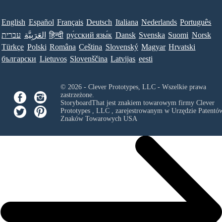
English
Español
Français
Deutsch
Italiana
Nederlands
Português
עברית
العَرَبِيَّة
हिन्दी
ру́сский язы́к
Dansk
Svenska
Suomi
Norsk
Türkçe
Polski
Româna
Ceština
Slovenský
Magyar
Hrvatski
български
Lietuvos
Slovenščina
Latvijas
eesti
© 2026 - Clever Prototypes, LLC - Wszelkie prawa
zastrzeżone.
StoryboardThat jest znakiem towarowym firmy
Clever
Prototypes , LLC
, zarejestrowanym w Urzędzie Patentów
Znaków Towarowych USA