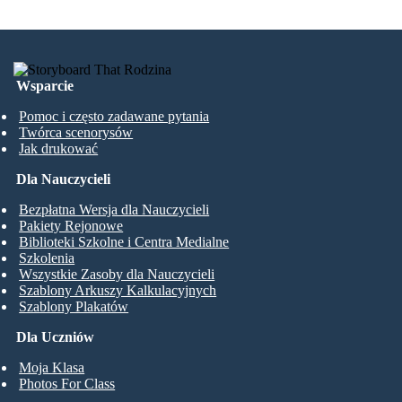
Wsparcie
Pomoc i często zadawane pytania
Twórca scenorysów
Jak drukować
Dla Nauczycieli
Bezpłatna Wersja dla Nauczycieli
Pakiety Rejonowe
Biblioteki Szkolne i Centra Medialne
Szkolenia
Wszystkie Zasoby dla Nauczycieli
Szablony Arkuszy Kalkulacyjnych
Szablony Plakatów
Dla Uczniów
Moja Klasa
Photos For Class