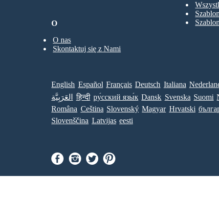
Wszystk
Szablo
Szablo
O
O nas
Skontaktuj się z Nami
English
Español
Français
Deutsch
Italiana
Nederlan
العَرَبِيَّة
हिन्दी
ру́сский язы́к
Dansk
Svenska
Suomi
Româna
Ceština
Slovenský
Magyar
Hrvatski
бълга
Slovenščina
Latvijas
eesti