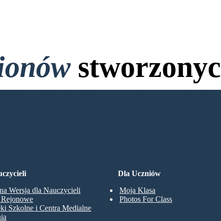
lionów
stworzonyc
Karty Kredytowej i bez Logo
BOARD
czycieli
Dla Uczniów
na Wersja dla Nauczycieli
Moja Klasa
y Rejonowe
Photos For Class
eki Szkolne i Centra Medialne
ia