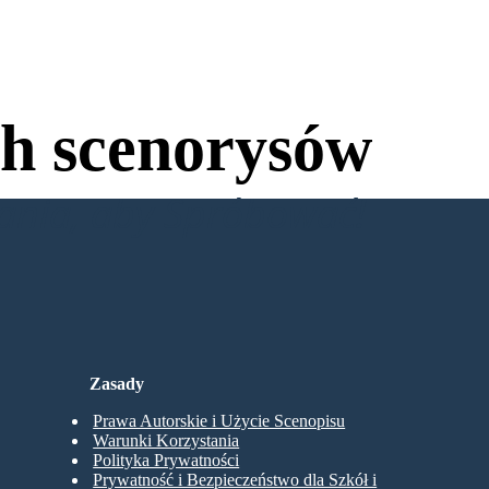
h scenorysów
wania, aby Spróbować!
Zasady
Prawa Autorskie i Użycie Scenopisu
Warunki Korzystania
Polityka Prywatności
Prywatność i Bezpieczeństwo dla Szkół i