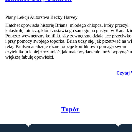
Plany Lekcji Autorstwa Becky Harvey
Hatchet opowiada historię Briana, młodego chłopca, który przeżył
katastrofę lotniczą, która zostawia go samego na pustyni w Kanadzi
Poprzez wewnętrzny konflikt, siły zewnętrzne działające przeciwk
i przy pomocy swojego toporka, Brian uczy się, jak przetrwać na w
rękę. Paulsen analizuje różne rodzaje konfliktów i pomaga swoim
czytelnikom lepiej zrozumieć, jak małe wydarzenie może wpłynąć 
większą fabułę opowieści.
Czytaj 
Topór