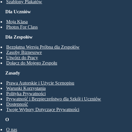
Szablony Plakatów
Dla Uczniów
Moja Klasa
Photos For Class
Dla Zespołów
Bezpłatna Wersja Próbna dla Zespołów
Zasoby Biznesowe
Utwórz do Pracy
Dołącz do Mojego Zespołu
Zasady
Prawa Autorskie i Użycie Scenopisu
Warunki Korzystania
Polityka Prywatności
Prywatność i Bezpieczeństwo dla Szkół i Uczniów
Dostępność
Twoje Wybory Dotyczące Prywatności
O
O nas