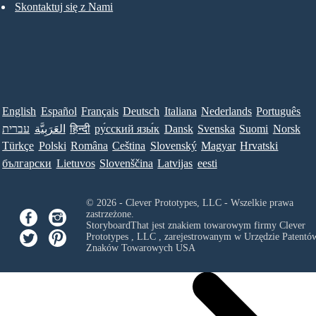
Skontaktuj się z Nami
English
Español
Français
Deutsch
Italiana
Nederlands
Português
עברית
العَرَبِيَّة
हिन्दी
ру́сский язы́к
Dansk
Svenska
Suomi
Norsk
Türkçe
Polski
Româna
Ceština
Slovenský
Magyar
Hrvatski
български
Lietuvos
Slovenščina
Latvijas
eesti
© 2026 - Clever Prototypes, LLC - Wszelkie prawa
zastrzeżone.
StoryboardThat jest znakiem towarowym firmy
Clever
Prototypes , LLC
, zarejestrowanym w Urzędzie Patentów
Znaków Towarowych USA