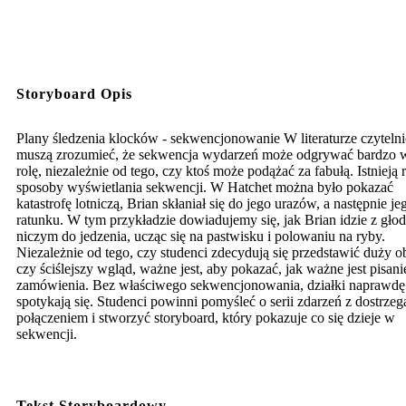
Storyboard Opis
Plany śledzenia klocków - sekwencjonowanie W literaturze czyteln
muszą zrozumieć, że sekwencja wydarzeń może odgrywać bardzo 
rolę, niezależnie od tego, czy ktoś może podążać za fabułą. Istnieją 
sposoby wyświetlania sekwencji. W Hatchet można było pokazać
katastrofę lotniczą, Brian skłaniał się do jego urazów, a następnie je
ratunku. W tym przykładzie dowiadujemy się, jak Brian idzie z głod
niczym do jedzenia, ucząc się na pastwisku i polowaniu na ryby.
Niezależnie od tego, czy studenci zdecydują się przedstawić duży o
czy ściślejszy wgląd, ważne jest, aby pokazać, jak ważne jest pisani
zamówienia. Bez właściwego sekwencjonowania, działki naprawdę
spotykają się. Studenci powinni pomyśleć o serii zdarzeń z dostrze
połączeniem i stworzyć storyboard, który pokazuje co się dzieje w
sekwencji.
Tekst Storyboardowy