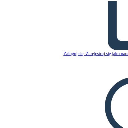
Szlak Sequencing opowieść
Skopiuj tę scenorys
STWÓRZ SCENORYS
Zaloguj się
Zarejestruj się jako nau
Skopiuj tę scenorys
STWÓRZ SCENORYS
ODTWARZANIE POKAZU SLAJDÓW
PRZECZYTAJ MI