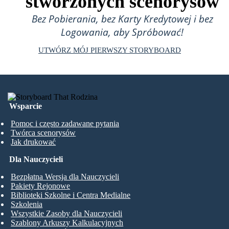
stworzonych scenorysów
Bez Pobierania, bez Karty Kredytowej i bez
Logowania, aby Spróbować!
UTWÓRZ MÓJ PIERWSZY STORYBOARD
Wsparcie
Pomoc i często zadawane pytania
Twórca scenorysów
Jak drukować
Dla Nauczycieli
Bezpłatna Wersja dla Nauczycieli
Pakiety Rejonowe
Biblioteki Szkolne i Centra Medialne
Szkolenia
Wszystkie Zasoby dla Nauczycieli
Szablony Arkuszy Kalkulacyjnych