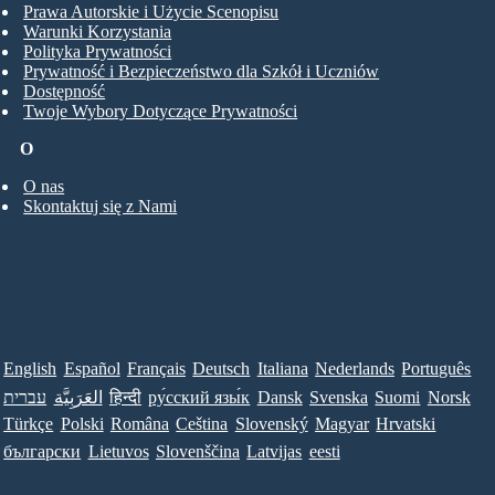
Prawa Autorskie i Użycie Scenopisu
Warunki Korzystania
Polityka Prywatności
Prywatność i Bezpieczeństwo dla Szkół i Uczniów
Dostępność
Twoje Wybory Dotyczące Prywatności
O
O nas
Skontaktuj się z Nami
English
Español
Français
Deutsch
Italiana
Nederlands
Português
עברית
العَرَبِيَّة
हिन्दी
ру́сский язы́к
Dansk
Svenska
Suomi
Norsk
Türkçe
Polski
Româna
Ceština
Slovenský
Magyar
Hrvatski
български
Lietuvos
Slovenščina
Latvijas
eesti