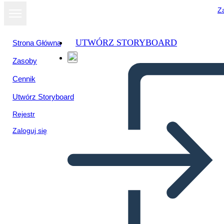
Za
UTWÓRZ STORYBOARD
Strona Główna
Zasoby
Cennik
Utwórz Storyboard
Rejestr
Zaloguj się
Tabela Zachowania Siatki