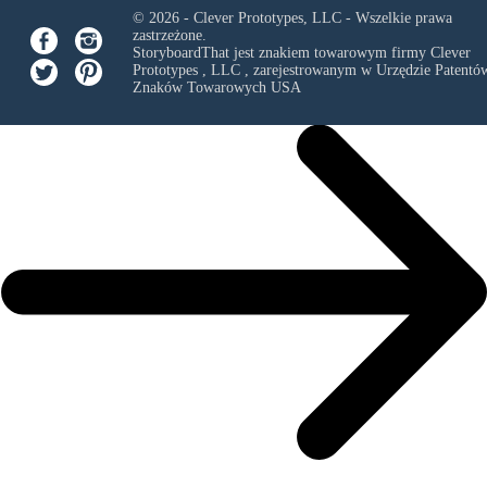
© 2026 - Clever Prototypes, LLC - Wszelkie prawa
zastrzeżone.
StoryboardThat jest znakiem towarowym firmy
Clever
Prototypes , LLC
, zarejestrowanym w Urzędzie Patentów
Znaków Towarowych USA