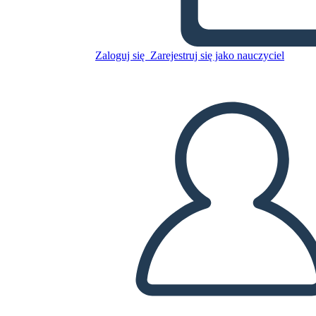
Skopiuj tę scenorys
Zaloguj się
Zarejestruj się jako nauczyciel
STWÓRZ SCENORYS
ODTWARZANIE POKAZU SLAJDÓW
PRZECZYTAJ MI