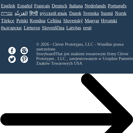
English
Español
Français
Deutsch
Italiana
Nederlands
Português
עברית
العَرَبِيَّة
हिन्दी
ру́сский язы́к
Dansk
Svenska
Suomi
Norsk
Türkçe
Polski
Româna
Ceština
Slovenský
Magyar
Hrvatski
български
Lietuvos
Slovenščina
Latvijas
eesti
© 2026 - Clever Prototypes, LLC - Wszelkie prawa
zastrzeżone.
StoryboardThat jest znakiem towarowym firmy
Clever
Prototypes , LLC
, zarejestrowanym w Urzędzie Patentów
Znaków Towarowych USA