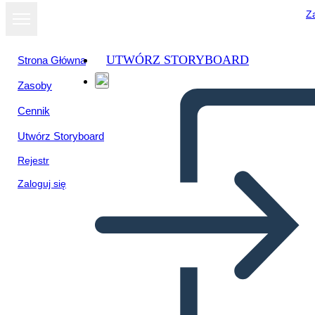
Za
UTWÓRZ STORYBOARD
Strona Główna
Zasoby
Cennik
Utwórz Storyboard
Rejestr
Zaloguj się