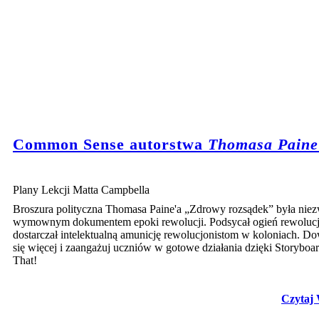
Common Sense autorstwa
Thomasa Paine
Plany Lekcji Matta Campbella
Broszura polityczna Thomasa Paine'a „Zdrowy rozsądek” była nie
wymownym dokumentem epoki rewolucji. Podsycał ogień rewolucji
dostarczał intelektualną amunicję rewolucjonistom w koloniach. D
się więcej i zaangażuj uczniów w gotowe działania dzięki Storyboa
That!
Czytaj 