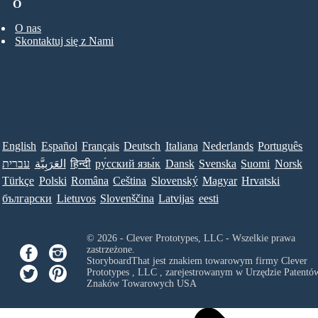
O
O nas
Skontaktuj się z Nami
English
Español
Français
Deutsch
Italiana
Nederlands
Português
עברית
العَرَبِيَّة
हिन्दी
ру́сский язы́к
Dansk
Svenska
Suomi
Norsk
Türkçe
Polski
Româna
Ceština
Slovenský
Magyar
Hrvatski
български
Lietuvos
Slovenščina
Latvijas
eesti
© 2026 - Clever Prototypes, LLC - Wszelkie prawa
zastrzeżone.
StoryboardThat jest znakiem towarowym firmy
Clever
Prototypes , LLC
, zarejestrowanym w Urzędzie Patentów
Znaków Towarowych USA