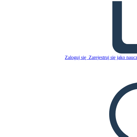
Thomas Paine Common
Sense - Słownictwo
Skopiuj tę scenorys
Zaloguj się
Zarejestruj się jako nauc
STWÓRZ SCENORYS
Skopiuj tę scenorys
STWÓRZ SCENORYS
ODTWARZANIE POKAZU SLAJDÓW
PRZECZYTAJ MI