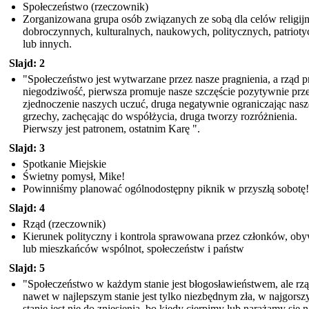
Społeczeństwo (rzeczownik)
Zorganizowana grupa osób związanych ze sobą dla celów religij
dobroczynnych, kulturalnych, naukowych, politycznych, patriot
lub innych.
Slajd: 2
"Społeczeństwo jest wytwarzane przez nasze pragnienia, a rząd p
niegodziwość, pierwsza promuje nasze szczęście pozytywnie prz
zjednoczenie naszych uczuć, druga negatywnie ograniczając nasz
grzechy, zachęcając do współżycia, druga tworzy rozróżnienia.
Pierwszy jest patronem, ostatnim Karę ".
Slajd: 3
Spotkanie Miejskie
Świetny pomysł, Mike!
Powinniśmy planować ogólnodostępny piknik w przyszłą sobotę!
Slajd: 4
Rząd (rzeczownik)
Kierunek polityczny i kontrola sprawowana przez członków, oby
lub mieszkańców wspólnot, społeczeństw i państw
Slajd: 5
"Społeczeństwo w każdym stanie jest błogosławieństwem, ale rz
nawet w najlepszym stanie jest tylko niezbędnym zła, w najgors
stanie jest nie do zniesienia, bo kiedy cierpimy lub narażamy się n