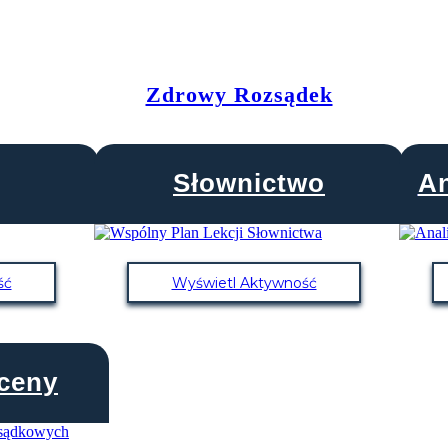
Zdrowy Rozsądek
Słownictwo
An
ść
Wyświetl Aktywność
ceny