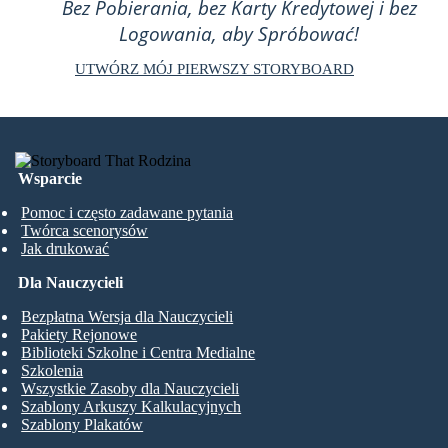
Bez Pobierania, bez Karty Kredytowej i bez
Logowania, aby Spróbować!
UTWÓRZ MÓJ PIERWSZY STORYBOARD
Wsparcie
Pomoc i często zadawane pytania
Twórca scenorysów
Jak drukować
Dla Nauczycieli
Bezpłatna Wersja dla Nauczycieli
Pakiety Rejonowe
Biblioteki Szkolne i Centra Medialne
Szkolenia
Wszystkie Zasoby dla Nauczycieli
Szablony Arkuszy Kalkulacyjnych
Szablony Plakatów