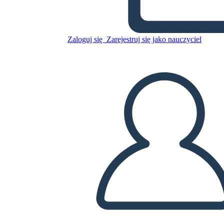
Skopiuj tę scenorys
Zaloguj się
Zarejestruj się jako nauczyciel
STWÓRZ SCENORYS
ODTWARZANIE POKAZU SLAJDÓW
PRZECZYTAJ MI