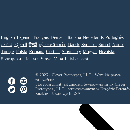
English
Español
Français
Deutsch
Italiana
Nederlands
Português
עברית
العَرَبِيَّة
हिन्दी
ру́сский язы́к
Dansk
Svenska
Suomi
Norsk
Türkçe
Polski
Româna
Ceština
Slovenský
Magyar
Hrvatski
български
Lietuvos
Slovenščina
Latvijas
eesti
© 2026 - Clever Prototypes, LLC - Wszelkie prawa
zastrzeżone.
StoryboardThat jest znakiem towarowym firmy
Clever
Prototypes , LLC
, zarejestrowanym w Urzędzie Patentów
Znaków Towarowych USA