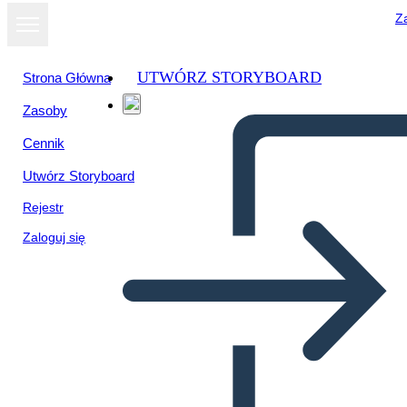
Za
UTWÓRZ STORYBOARD
Strona Główna
Zasoby
Wyświetl jako
Cennik
pokaz slajdów
Utwórz Storyboard
Rejestr
Zaloguj się
TP-CASTT Porównując
Szablon Dwóch Wierszy