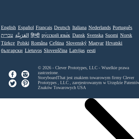
English
Español
Français
Deutsch
Italiana
Nederlands
Português
עברית
العَرَبِيَّة
हिन्दी
ру́сский язы́к
Dansk
Svenska
Suomi
Norsk
Türkçe
Polski
Româna
Ceština
Slovenský
Magyar
Hrvatski
български
Lietuvos
Slovenščina
Latvijas
eesti
© 2026 - Clever Prototypes, LLC - Wszelkie prawa
zastrzeżone.
StoryboardThat jest znakiem towarowym firmy
Clever
Prototypes , LLC
, zarejestrowanym w Urzędzie Patentów
Znaków Towarowych USA