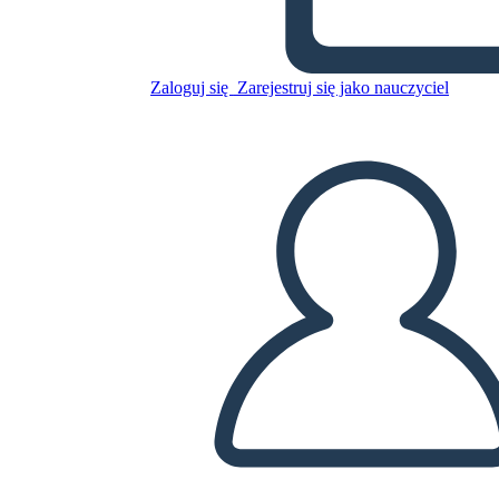
Skopiuj tę scenorys
STWÓRZ SCENORYS
Zaloguj się
Zarejestruj się jako nauczyciel
ODTWARZANIE POKAZU SLAJDÓW
PRZECZYTAJ MI