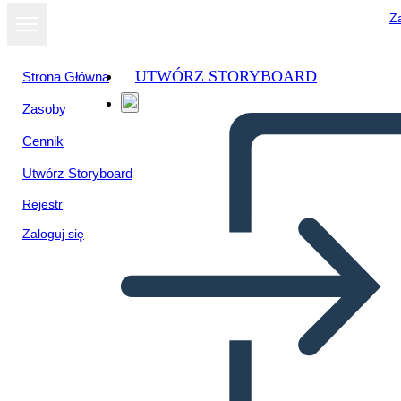
Za
UTWÓRZ STORYBOARD
Strona Główna
Zasoby
Cennik
Utwórz Storyboard
Rejestr
Zaloguj się
Twitter Post-2