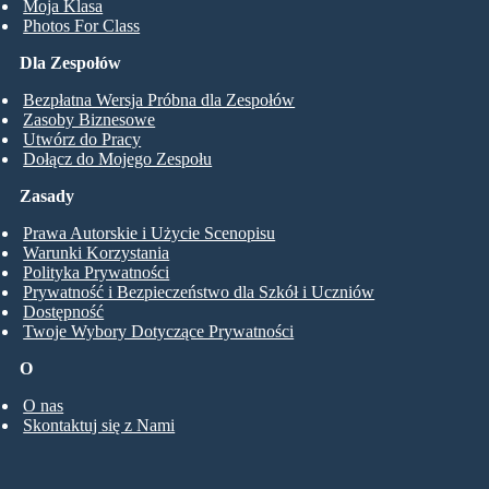
Moja Klasa
Photos For Class
Dla Zespołów
Bezpłatna Wersja Próbna dla Zespołów
Zasoby Biznesowe
Utwórz do Pracy
Dołącz do Mojego Zespołu
Zasady
Prawa Autorskie i Użycie Scenopisu
Warunki Korzystania
Polityka Prywatności
Prywatność i Bezpieczeństwo dla Szkół i Uczniów
Dostępność
Twoje Wybory Dotyczące Prywatności
O
O nas
Skontaktuj się z Nami