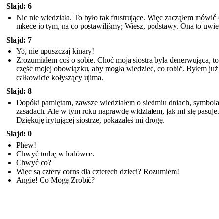
Slajd: 6
Nic nie wiedziała. To było tak frustrujące. Więc zacząłem mówić 
mkece io tym, na co postawiliśmy; Wiesz, podstawy. Ona to uwiel
Slajd: 7
Yo, nie upuszczaj kinary!
Zrozumiałem coś o sobie. Choć moja siostra była denerwująca, to
część mojej obowiązku, aby mogła wiedzieć, co robić. Byłem już
całkowicie kołyszący ujima.
Slajd: 8
Dopóki pamiętam, zawsze wiedziałem o siedmiu dniach, symbola
zasadach. Ale w tym roku naprawdę widziałem, jak mi się pasuje.
Dziękuję irytującej siostrze, pokazałeś mi drogę.
Slajd: 0
Phew!
Chwyć torbę w lodówce.
Chwyć co?
Więc są cztery corns dla czterech dzieci? Rozumiem!
Angie! Co Mogę Zrobić?