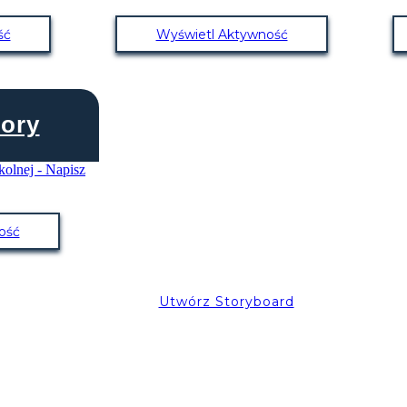
ść
Wyświetl Aktywność
ory
ość
Utwórz Storyboard