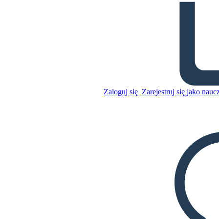
Urlop Zimowy - Kwanzaa
Skopiuj tę scenorys
STWÓRZ SCENORYS
Zaloguj się
Zarejestruj się jako nauc
Skopiuj tę scenorys
STWÓRZ SCENORYS
ODTWARZANIE POKAZU SLAJDÓW
PRZECZYTAJ MI