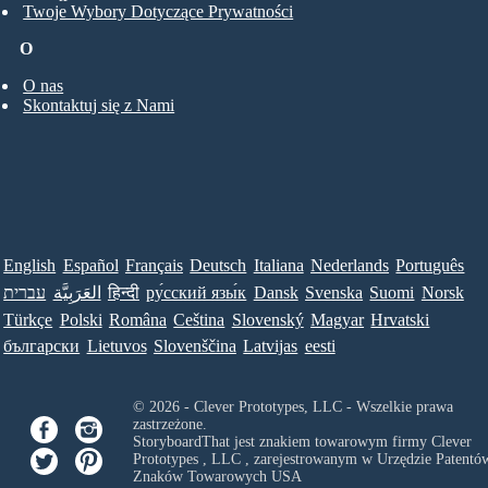
Twoje Wybory Dotyczące Prywatności
O
O nas
Skontaktuj się z Nami
English
Español
Français
Deutsch
Italiana
Nederlands
Português
עברית
العَرَبِيَّة
हिन्दी
ру́сский язы́к
Dansk
Svenska
Suomi
Norsk
Türkçe
Polski
Româna
Ceština
Slovenský
Magyar
Hrvatski
български
Lietuvos
Slovenščina
Latvijas
eesti
© 2026 - Clever Prototypes, LLC - Wszelkie prawa
zastrzeżone.
StoryboardThat jest znakiem towarowym firmy
Clever
Prototypes , LLC
, zarejestrowanym w Urzędzie Patentów
Znaków Towarowych USA