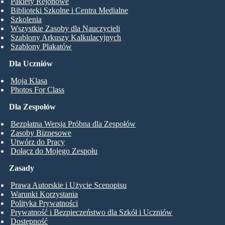
Pakiety Rejonowe
Biblioteki Szkolne i Centra Medialne
Szkolenia
Wszystkie Zasoby dla Nauczycieli
Szablony Arkuszy Kalkulacyjnych
Szablony Plakatów
Dla Uczniów
Moja Klasa
Photos For Class
Dla Zespołów
Bezpłatna Wersja Próbna dla Zespołów
Zasoby Biznesowe
Utwórz do Pracy
Dołącz do Mojego Zespołu
Zasady
Prawa Autorskie i Użycie Scenopisu
Warunki Korzystania
Polityka Prywatności
Prywatność i Bezpieczeństwo dla Szkół i Uczniów
Dostępność