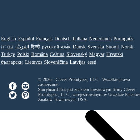
English
Español
Français
Deutsch
Italiana
Nederlands
Português
עברית
العَرَبِيَّة
हिन्दी
ру́сский язы́к
Dansk
Svenska
Suomi
Norsk
Türkçe
Polski
Româna
Ceština
Slovenský
Magyar
Hrvatski
български
Lietuvos
Slovenščina
Latvijas
eesti
© 2026 - Clever Prototypes, LLC - Wszelkie prawa
zastrzeżone.
StoryboardThat jest znakiem towarowym firmy
Clever
Prototypes , LLC
, zarejestrowanym w Urzędzie Patentów
Znaków Towarowych USA