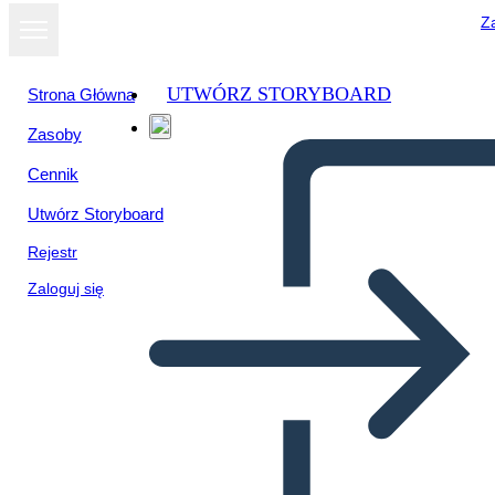
Za
UTWÓRZ STORYBOARD
Strona Główna
Zasoby
Cennik
Utwórz Storyboard
Rejestr
Zaloguj się
Wanted Poster 2