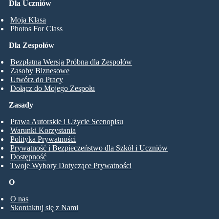
Dla Uczniów
Moja Klasa
Photos For Class
Dla Zespołów
Bezpłatna Wersja Próbna dla Zespołów
Zasoby Biznesowe
Utwórz do Pracy
Dołącz do Mojego Zespołu
Zasady
Prawa Autorskie i Użycie Scenopisu
Warunki Korzystania
Polityka Prywatności
Prywatność i Bezpieczeństwo dla Szkół i Uczniów
Dostępność
Twoje Wybory Dotyczące Prywatności
O
O nas
Skontaktuj się z Nami