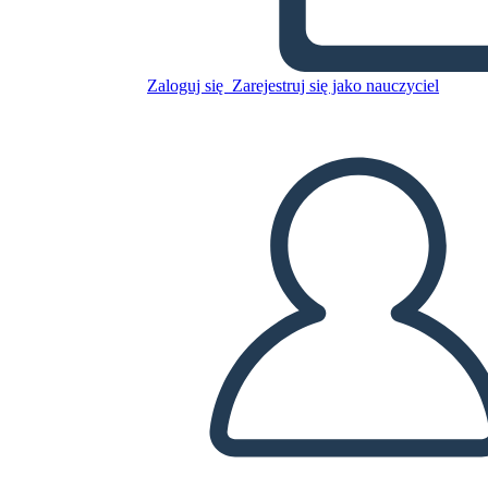
Skopiuj tę scenorys
STWÓRZ SCENORYS
Zaloguj się
Zarejestruj się jako nauczyciel
ODTWARZANIE POKAZU SLAJDÓW
PRZECZYTAJ MI