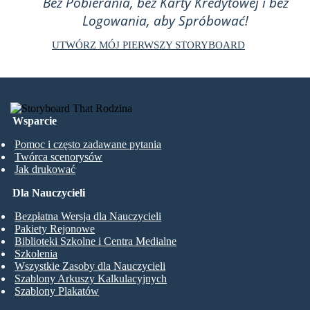
Bez Pobierania, bez Karty Kredytowej i bez
Logowania, aby Spróbować!
UTWÓRZ MÓJ PIERWSZY STORYBOARD
Wsparcie
Pomoc i często zadawane pytania
Twórca scenorysów
Jak drukować
Dla Nauczycieli
Bezpłatna Wersja dla Nauczycieli
Pakiety Rejonowe
Biblioteki Szkolne i Centra Medialne
Szkolenia
Wszystkie Zasoby dla Nauczycieli
Szablony Arkuszy Kalkulacyjnych
Szablony Plakatów