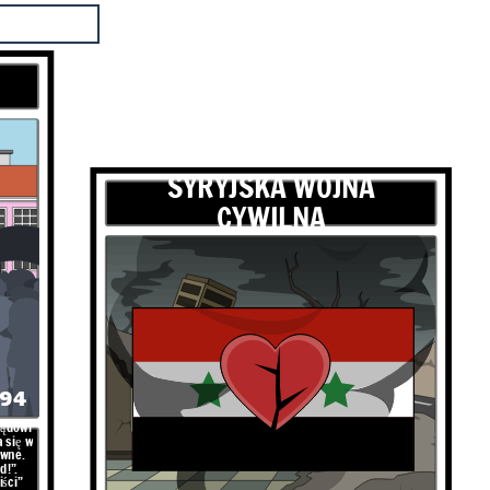
SYRYJSKA WOJNA
CYWILNA
994
ządowi
 się w
owne.
d!”.
ści”