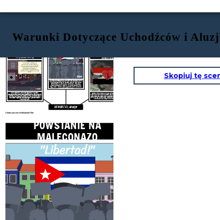
Warunki Dotyczące Uchodźców i Aluzj
POWSTANIE NA
MALECONAZO
"Libertad!"
SYRYJSKA WOJNA
Kryształowej
CYWILNA
„W najkrótszej kolejności
działania przeciwko Żydom, a
zwłaszcza ich
synagogi
odbędzie
się w całych Niemczech. Nie
należy w to ingerować ”.
- Szef gestapo Heinrich Müller w
telegramie do wszystkich jednostek
policji
Skopiuj tę sce
1994
Powstanie Maleconazo było protestem przeciwko rządowi
kubańskiemu 5 sierpnia 1994 roku. Kuba znajdowała się w
kryzysie gospodarczym i protesty stały się gwałtowne.
Setki wyszły na ulice Hawany, skandując „Libertad!”.
Castro odpowiedział, mówiąc, że „kontrrewolucjoniści”
mogą odejść. 35 000 uciekło, głównie łodzią lub tratwą,
2011 -
1938
do Stanów Zjednoczonych.
Noc kryształowa („noc tłuczonego szkła”) była serią
Syryjska wojna domowa to ciągły konflikt zbrojny z rządem
skoordynowanych ataków terrorystycznych na Żydów w całych
Baas, prowadzone przez dyktatora Baszara Al-Assada wobec
Niemczech. W dniach 9-10 listopada 1938 r. Hitlerowcy spalili
ludzi, którzy chcą usunąć rząd. Konflikt rozpoczął się 15 marca
synagogi, zdewastowali domy, szkoły i firmy, zabili prawie
2011 roku. Był to najbardziej śmiercionośny konflikt XXI wieku
100 Żydów i wysłali 30 000 niewinnych Żydów do obozów
z ponad 250 000 zabitych i milionami uchodźców.
koncentracyjnych.
UCHODŹCĄ
aluzje
Create your own at Storyboard That
POWSTANIE NA
MALECONAZO
"Libertad!"
SYRYJSK
CYWI