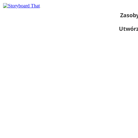
Zasob
Utwórz