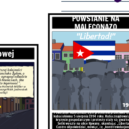
POWSTANIE NA
MALECONAZO
"Libertad!"
2011 -
owej
y konflikt zbrojny z rządem
ora Baszara Al-Assada wobec
onflikt rozpoczął się 15 marca
iercionośny konflikt XXI wieku
i milionami uchodźców.
tszej kolejności
rzeciwko Żydom, a
h
synagogi
odbędzie
ch Niemczech. Nie
to ingerować ”.
o Heinrich Müller w
wszystkich jednostek
policji
1
Powstanie Maleconazo było protestem przeciwko r
kubańskiemu 5 sierpnia 1994 roku. Kuba znajdowała
kryzysie gospodarczym i protesty stały się gwałt
Setki wyszły na ulice Hawany, skandując „Liberta
NIE NA
Castro odpowiedział, mówiąc, że „kontrrewolucjoni