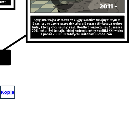
atwą,
2011 -
Syryjska wojna domowa to ciągły konflikt zbrojny z rządem
Baas, prowadzone przez dyktatora Baszara Al-Assada wobec
ludzi, którzy chcą usunąć rząd. Konflikt rozpoczął się 15 marca
2011 roku. Był to najbardziej śmiercionośny konflikt XXI wieku
z ponad 250 000 zabitych i milionami uchodźców.
Kopia