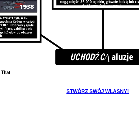
mogą odejść. 35 000 uciekło, głównie łodzią lub tr
ONAZO
1938
do Stanów Zjednoczonych.
tad!"
 szkła”) była serią
znych na Żydów w całych
SYRYJSKA WOJNA
38 r. Hitlerowcy spalili
 i firmy, zabili prawie
CYWILNA
nnych Żydów do obozów
h.
UCHODŹCĄ
aluzje
 That
1994
otestem przeciwko rządowi
oku. Kuba znajdowała się w
esty stały się gwałtowne.
STWÓRZ SWÓJ WŁASNY!
y, skandując „Libertad!”.
 że „kontrrewolucjoniści”
głównie łodzią lub tratwą,
2011 -
dnoczonych.
Syryjska wojna domowa to ciągły konflikt zbrojny z rządem
Baas, prowadzone przez dyktatora Baszara Al-Assada wobec
ludzi, którzy chcą usunąć rząd. Konflikt rozpoczął się 15 marca
2011 roku. Był to najbardziej śmiercionośny konflikt XXI wieku
z ponad 250 000 zabitych i milionami uchodźców.