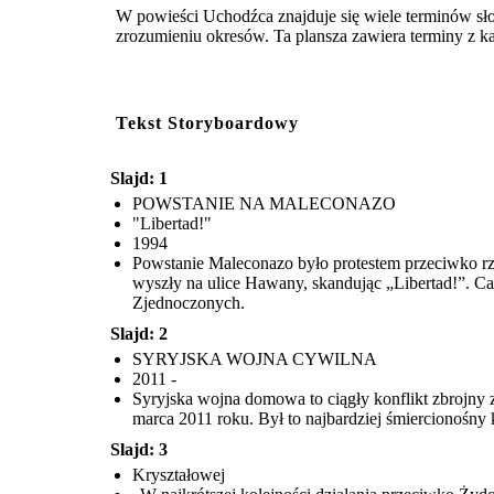
UCHODŹC
W powieści Uchodźca znajduje się wiele terminów sło
zrozumieniu okresów. Ta plansza zawiera terminy z każde
reate your own at Storyboard That
Tekst Storyboardowy
Slajd: 1
POWSTANIE NA MALECONAZO
"Libertad!"
1994
Powstanie Maleconazo było protestem przeciwko rzą
wyszły na ulice Hawany, skandując „Libertad!”. Ca
Zjednoczonych.
Slajd: 2
SYRYJSKA WOJNA CYWILNA
2011 -
Syryjska wojna domowa to ciągły konflikt zbrojny 
marca 2011 roku. Był to najbardziej śmiercionośny
Slajd: 3
Kryształowej