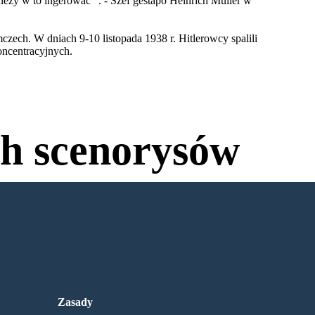
leży w to ingerować ”. - Szef gestapo Heinrich Müller w
ech. W dniach 9-10 listopada 1938 r. Hitlerowcy spalili
oncentracyjnych.
h scenorysów
wania, aby Spróbować!
Zasady