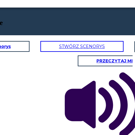
e
norys
STWÓRZ SCENORYS
PRZECZYTAJ MI
A WOJNA
LNA