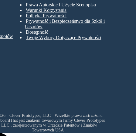
Prawa Autorskie i Użycie Scenopisu
Warunki Korzystania
Polityka Prywatności
Prywatność i Bezpieczeństwo dla Szkół i
Uczniów
Dostępność
espołów
Twoje Wybory Dotyczące Prywatności
26 - Clever Prototypes, LLC - Wszelkie prawa zastrzeżone.
yboardThat jest znakiem towarowym firmy
Clever Prototypes
, LLC
, zarejestrowanym w Urzędzie Patentów i Znaków
Towarowych USA