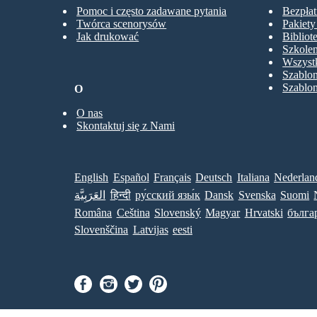
Pomoc i często zadawane pytania
Bezpłat
Twórca scenorysów
Pakiet
Jak drukować
Bibliot
Szkolen
Wszystk
Szablo
Szablo
O
O nas
Skontaktuj się z Nami
English
Español
Français
Deutsch
Italiana
Nederlan
العَرَبِيَّة
हिन्दी
ру́сский язы́к
Dansk
Svenska
Suomi
Româna
Ceština
Slovenský
Magyar
Hrvatski
бълга
Slovenščina
Latvijas
eesti