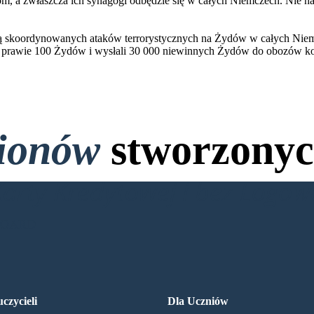
om, a zwłaszcza ich synagogi odbędzie się w całych Niemczech. Nie na
ią skoordynowanych ataków terrorystycznych na Żydów w całych Niemcz
ili prawie 100 Żydów i wysłali 30 000 niewinnych Żydów do obozów k
lionów
stworzonyc
Karty Kredytowej i bez Logo
BOARD
czycieli
Dla Uczniów