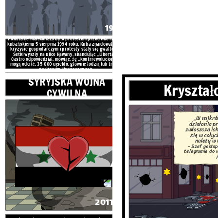
1994
Powstanie Maleconazo było protestem przeciwko rządowi
kubańskiemu 5 sierpnia 1994 roku. Kuba znajdowała się w
kryzysie gospodarczym i protesty stały się gwałtowne.
Setki wyszły na ulice Hawany, skandując „Libertad!”.
Castro odpowiedział, mówiąc, że „kontrrewolucjoniści”
mogą odejść. 35 000 uciekło, głównie łodzią lub tratwą,
do Stanów Zjednoczonych.
SYRYJSKA WOJNA
Kryształ
Syryjska wojna domowa to ciągł
CYWILNA
Baas, prowadzone przez dyktat
ludzi, którzy chcą usunąć rząd. K
2011 roku. Był to najbardziej śm
z ponad 250 000 zabitych 
„W najkró
działania p
zwłaszcza ic
UCHODŹCĄ
aluzje
się w cały
należy w 
- Szef gestap
telegramie do 
2011 -
POWSTA