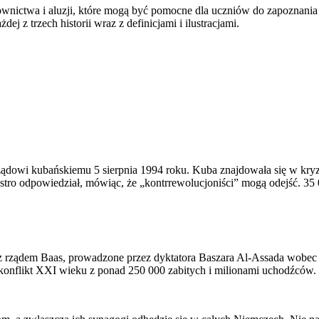
Ą
aluzje
wnictwa i aluzji, które mogą być pomocne dla uczniów do zapoznania
j z trzech historii wraz z definicjami i ilustracjami.
dowi kubańskiemu 5 sierpnia 1994 roku. Kuba znajdowała się w kryzys
stro odpowiedział, mówiąc, że „kontrrewolucjoniści” mogą odejść. 35 
z rządem Baas, prowadzone przez dyktatora Baszara Al-Assada wobec lu
 konflikt XXI wieku z ponad 250 000 zabitych i milionami uchodźców.