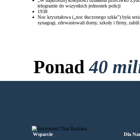
„W najkrótszej kolejności działania przeciwko Żyd
telegramie do wszystkich jednostek policji
1938
Noc kryształowa („noc tłuczonego szkła”) była ser
synagogi, zdewastowali domy, szkoły i firmy, zab
Ponad
40 mi
Bez Pobierania, bez 
UTWÓRZ MÓJ PIERWSZY STORY
Wsparcie
Dla Nau