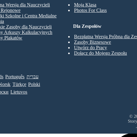
na Wersja dla Nauczycieli
Moja Klasa
y Rejonowe
Photos For Class
eki Szkolne i Centra Medialne
ia
Dla Zespołów
ie Zasoby dla Nauczycieli
ny Arkuszy Kalkulacyjnych
Bezpłatna Wersja Próbna dla Z
ny Plakatów
Zasoby Biznesowe
Utwórz do Pracy
Dołącz do Mojego Zespołu
ds
Português
עברית
Norsk
Türkçe
Polski
рски
Lietuvos
© 20
Stor