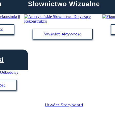
u
Słownictwo Wizualne
ść
Wyświetl Aktywność
i
ość
Utwórz Storyboard