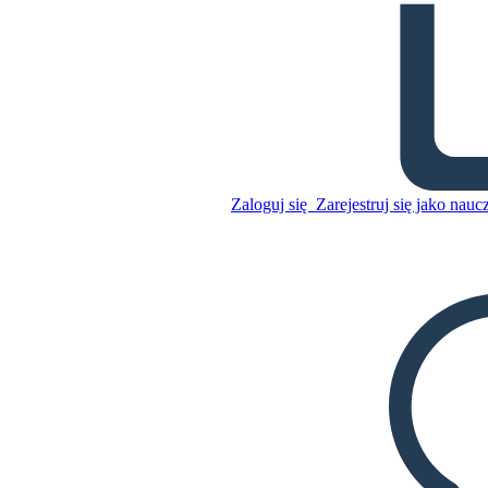
Wiodące Postacie ery
Rekonstrukcji
Skopiuj tę scenorys
STWÓRZ SCENORYS
Zaloguj się
Zarejestruj się jako nauc
Skopiuj tę scenorys
STWÓRZ SCENORYS
ODTWARZANIE POKAZU SLAJDÓW
PRZECZYTAJ MI