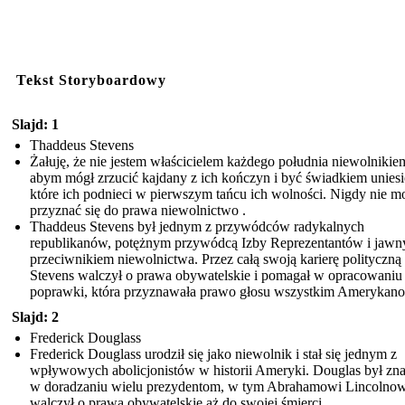
Tekst Storyboardowy
Slajd: 1
Thaddeus Stevens
Żałuję, że nie jestem właścicielem każdego południa niewolnikie
abym mógł zrzucić kajdany z ich kończyn i być świadkiem uniesi
które ich podnieci w pierwszym tańcu ich wolności. Nigdy nie m
przyznać się do prawa niewolnictwo .
Thaddeus Stevens był jednym z przywódców radykalnych
republikanów, potężnym przywódcą Izby Reprezentantów i jaw
przeciwnikiem niewolnictwa. Przez całą swoją karierę polityczną
Stevens walczył o prawa obywatelskie i pomagał w opracowaniu
poprawki, która przyznawała prawo głosu wszystkim Amerykan
Slajd: 2
Frederick Douglass
Frederick Douglass urodził się jako niewolnik i stał się jednym z
wpływowych abolicjonistów w historii Ameryki. Douglas był zn
w doradzaniu wielu prezydentom, w tym Abrahamowi Lincolnowi
walczył o prawa obywatelskie aż do swojej śmierci.