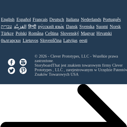
English
Español
Français
Deutsch
Italiana
Nederlands
Português
עברית
العَرَبِيَّة
हिन्दी
ру́сский язы́к
Dansk
Svenska
Suomi
Norsk
Türkçe
Polski
Româna
Ceština
Slovenský
Magyar
Hrvatski
български
Lietuvos
Slovenščina
Latvijas
eesti
© 2026 - Clever Prototypes, LLC - Wszelkie prawa
zastrzeżone.
StoryboardThat jest znakiem towarowym firmy
Clever
Prototypes , LLC
, zarejestrowanym w Urzędzie Patentów
Znaków Towarowych USA