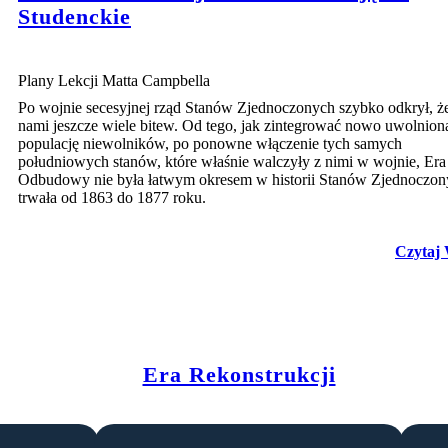
Studenckie
Plany Lekcji Matta Campbella
Po wojnie secesyjnej rząd Stanów Zjednoczonych szybko odkrył, ż
nami jeszcze wiele bitew. Od tego, jak zintegrować nowo uwolnion
populację niewolników, po ponowne włączenie tych samych
południowych stanów, które właśnie walczyły z nimi w wojnie, Era
Odbudowy nie była łatwym okresem w historii Stanów Zjednoczon
trwała od 1863 do 1877 roku.
Czytaj 
Era Rekonstrukcji