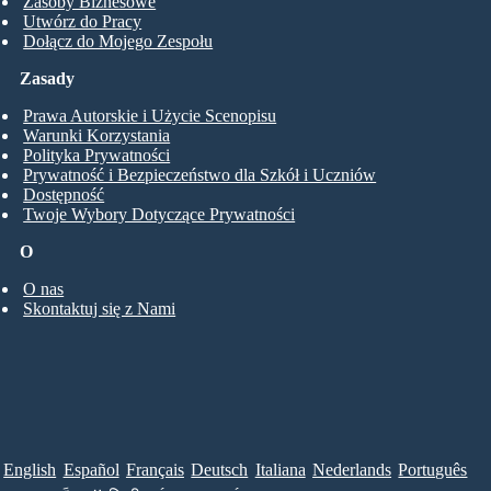
Zasoby Biznesowe
Utwórz do Pracy
Dołącz do Mojego Zespołu
Zasady
Prawa Autorskie i Użycie Scenopisu
Warunki Korzystania
Polityka Prywatności
Prywatność i Bezpieczeństwo dla Szkół i Uczniów
Dostępność
Twoje Wybory Dotyczące Prywatności
O
O nas
Skontaktuj się z Nami
English
Español
Français
Deutsch
Italiana
Nederlands
Português