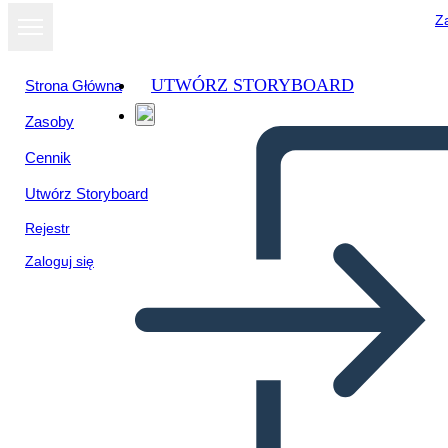
Za
UTWÓRZ STORYBOARD
Strona Główna
Zasoby
Cennik
Utwórz Storyboard
Rejestr
Zaloguj się
Wykres 2x3 bez opisu i
nagłówka