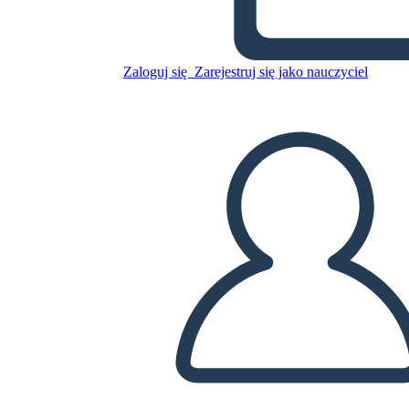
Skopiuj tę scenorys
STWÓRZ SCENORYS
Zaloguj się
Zarejestruj się jako nauczyciel
ODTWARZANIE POKAZU SLAJDÓW
PRZECZYTAJ MI