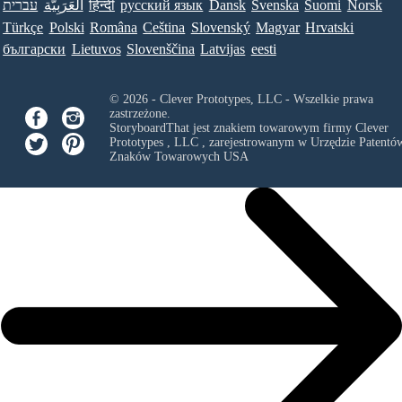
עברית
العَرَبِيَّة
हिन्दी
ру́сский язы́к
Dansk
Svenska
Suomi
Norsk
Türkçe
Polski
Româna
Ceština
Slovenský
Magyar
Hrvatski
български
Lietuvos
Slovenščina
Latvijas
eesti
© 2026 - Clever Prototypes, LLC - Wszelkie prawa
zastrzeżone.
StoryboardThat jest znakiem towarowym firmy
Clever
Prototypes , LLC
, zarejestrowanym w Urzędzie Patentów
Znaków Towarowych USA