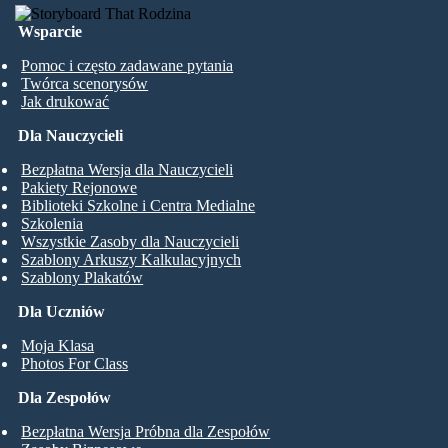
Wsparcie
Pomoc i często zadawane pytania
Twórca scenorysów
Jak drukować
Dla Nauczycieli
Bezpłatna Wersja dla Nauczycieli
Pakiety Rejonowe
Biblioteki Szkolne i Centra Medialne
Szkolenia
Wszystkie Zasoby dla Nauczycieli
Szablony Arkuszy Kalkulacyjnych
Szablony Plakatów
Dla Uczniów
Moja Klasa
Photos For Class
Dla Zespołów
Bezpłatna Wersja Próbna dla Zespołów