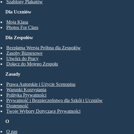
Szablony Plakatów
Dla Uczniów
Moja Klasa
Photos For Class
Dla Zespołów
Bezpłatna Wersja Próbna dla Zespołów
Zasoby Biznesowe
Utwórz do Pracy
Dołącz do Mojego Zespołu
Zasady
Prawa Autorskie i Użycie Scenopisu
Warunki Korzystania
Polityka Prywatności
Prywatność i Bezpieczeństwo dla Szkół i Uczniów
Dostępność
Twoje Wybory Dotyczące Prywatności
O
O nas