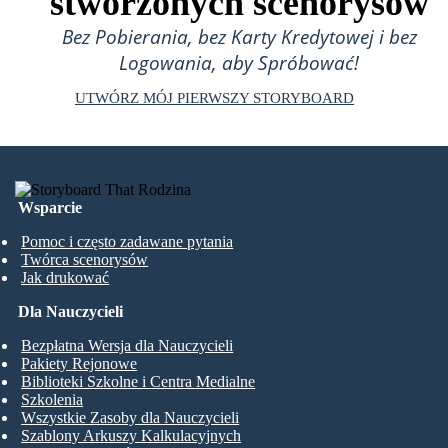
stworzonych scenorysów
Bez Pobierania, bez Karty Kredytowej i bez
Logowania, aby Spróbować!
UTWÓRZ MÓJ PIERWSZY STORYBOARD
Wsparcie
Pomoc i często zadawane pytania
Twórca scenorysów
Jak drukować
Dla Nauczycieli
Bezpłatna Wersja dla Nauczycieli
Pakiety Rejonowe
Biblioteki Szkolne i Centra Medialne
Szkolenia
Wszystkie Zasoby dla Nauczycieli
Szablony Arkuszy Kalkulacyjnych