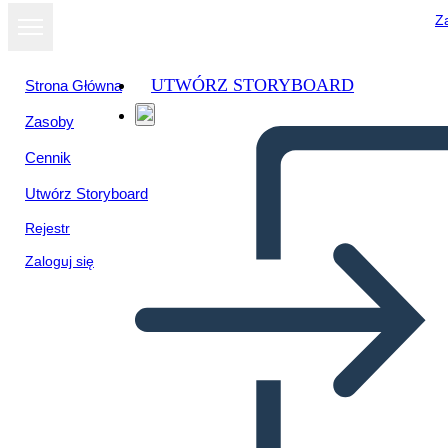
Za
UTWÓRZ STORYBOARD
Strona Główna
Zasoby
Cennik
Utwórz Storyboard
Rejestr
Zaloguj się
Wykres Zakotwiczenia
Drzewa