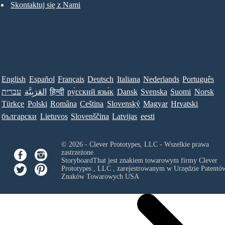
Skontaktuj się z Nami
English
Español
Français
Deutsch
Italiana
Nederlands
Português
עברית
العَرَبِيَّة
हिन्दी
ру́сский язы́к
Dansk
Svenska
Suomi
Norsk
Türkçe
Polski
Româna
Ceština
Slovenský
Magyar
Hrvatski
български
Lietuvos
Slovenščina
Latvijas
eesti
© 2026 - Clever Prototypes, LLC - Wszelkie prawa
zastrzeżone.
StoryboardThat jest znakiem towarowym firmy
Clever
Prototypes , LLC
, zarejestrowanym w Urzędzie Patentów
Znaków Towarowych USA