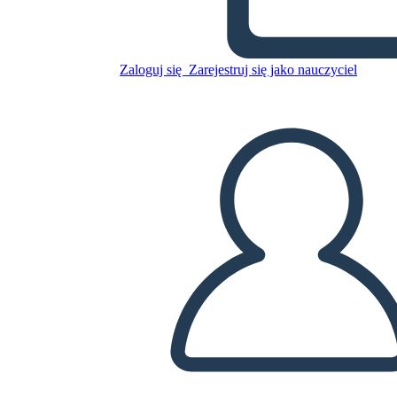
Skopiuj tę scenorys
Zaloguj się
Zarejestruj się jako nauczyciel
STWÓRZ SCENORYS
ODTWARZANIE POKAZU SLAJDÓW
PRZECZYTAJ MI