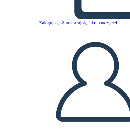
Skopiuj tę scenorys
Zaloguj się
Zarejestruj się jako nauczyciel
STWÓRZ SCENORYS
ODTWARZANIE POKAZU SLAJDÓW
PRZECZYTAJ MI