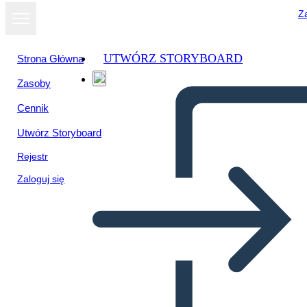
Za
UTWÓRZ STORYBOARD
Strona Główna
Zasoby
Wyświetl jako
Cennik
pokaz slajdów
Utwórz Storyboard
Rejestr
Zaloguj się
Конференция 6