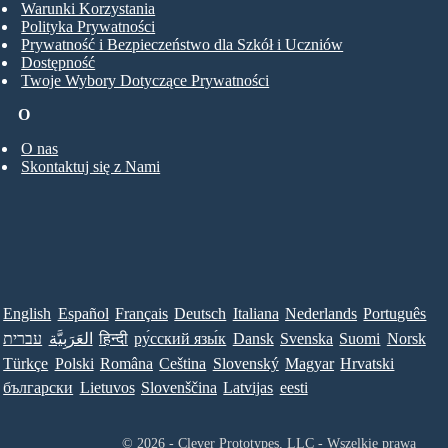
Warunki Korzystania
Polityka Prywatności
Prywatność i Bezpieczeństwo dla Szkół i Uczniów
Dostępność
Twoje Wybory Dotyczące Prywatności
O
O nas
Skontaktuj się z Nami
English
Español
Français
Deutsch
Italiana
Nederlands
Português
עברית
العَرَبِيَّة
हिन्दी
ру́сский язы́к
Dansk
Svenska
Suomi
Norsk
Türkçe
Polski
Româna
Ceština
Slovenský
Magyar
Hrvatski
български
Lietuvos
Slovenščina
Latvijas
eesti
© 2026 - Clever Prototypes, LLC - Wszelkie prawa