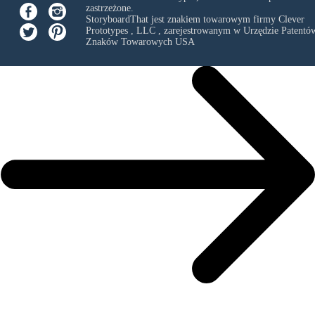
zastrzeżone.
StoryboardThat jest znakiem towarowym firmy
Clever
Prototypes , LLC
, zarejestrowanym w Urzędzie Patentów
Znaków Towarowych USA