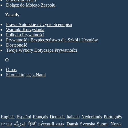
Dołącz do Mojego Zespołu
Zasady
Prawa Autorskie i Użycie Scenopisu
Warunki Korzystania
Polityka Prywatności
Prywatność i Bezpieczeństwo dla Szkół i Uczniów
Dostępność
Twoje Wybory Dotyczące Prywatności
O
O nas
Skontaktuj się z Nami
English
Español
Français
Deutsch
Italiana
Nederlands
Português
עברית
العَرَبِيَّة
हिन्दी
ру́сский язы́к
Dansk
Svenska
Suomi
Norsk