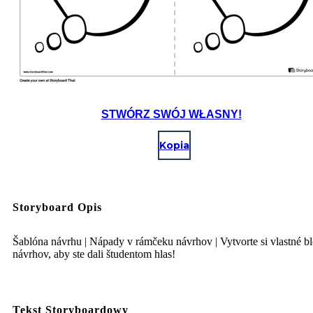
STWÓRZ SWÓJ WŁASNY!
Kopia
Storyboard Opis
Šablóna návrhu | Nápady v rámčeku návrhov | Vytvorte si vlastné b
návrhov, aby ste dali študentom hlas!
Tekst Storyboardowy