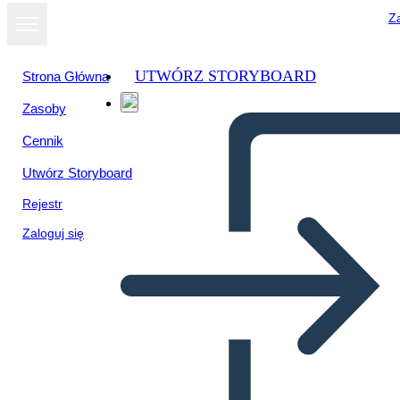
Za
UTWÓRZ STORYBOARD
Strona Główna
Zasoby
Wyświetl jako
Cennik
pokaz slajdów
Utwórz Storyboard
Rejestr
Zaloguj się
Schránka s Návrhmi
Nápadov