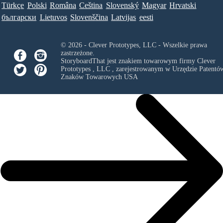
Türkçe
Polski
Româna
Ceština
Slovenský
Magyar
Hrvatski
български
Lietuvos
Slovenščina
Latvijas
eesti
© 2026 - Clever Prototypes, LLC - Wszelkie prawa
zastrzeżone.
StoryboardThat jest znakiem towarowym firmy
Clever
Prototypes , LLC
, zarejestrowanym w Urzędzie Patentów
Znaków Towarowych USA