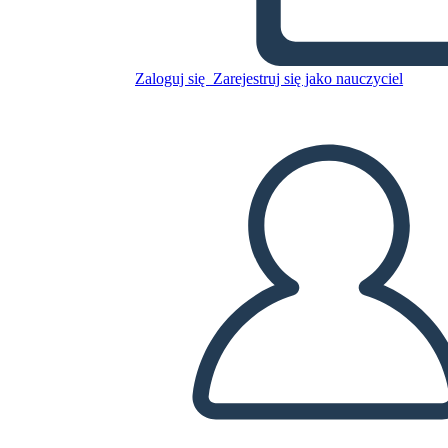
Skopiuj tę scenorys
Zaloguj się
Zarejestruj się jako nauczyciel
STWÓRZ SCENORYS
ODTWARZANIE POKAZU SLAJDÓW
PRZECZYTAJ MI