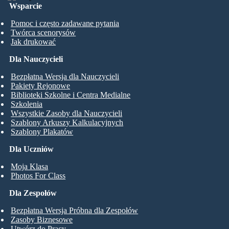
Wsparcie
Pomoc i często zadawane pytania
Twórca scenorysów
Jak drukować
Dla Nauczycieli
Bezpłatna Wersja dla Nauczycieli
Pakiety Rejonowe
Biblioteki Szkolne i Centra Medialne
Szkolenia
Wszystkie Zasoby dla Nauczycieli
Szablony Arkuszy Kalkulacyjnych
Szablony Plakatów
Dla Uczniów
Moja Klasa
Photos For Class
Dla Zespołów
Bezpłatna Wersja Próbna dla Zespołów
Zasoby Biznesowe
Utwórz do Pracy