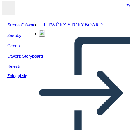
Za
UTWÓRZ STORYBOARD
Strona Główna
Zasoby
Wyświetl jako
Cennik
pokaz slajdów
Utwórz Storyboard
Rejestr
Zaloguj się
Slovná Zásoba – Tradičný