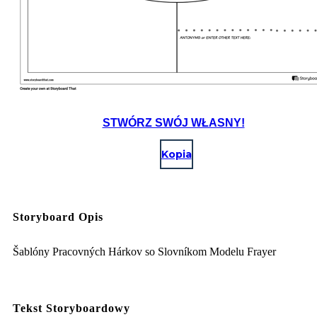
STWÓRZ SWÓJ WŁASNY!
Kopia
Storyboard Opis
Šablóny Pracovných Hárkov so Slovníkom Modelu Frayer
Tekst Storyboardowy