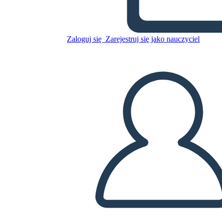
Frayerov Model
Zaloguj się
Zarejestruj się jako nauczyciel
Skopiuj tę scenorys
STWÓRZ SCENORYS
ODTWARZANIE POKAZU SLAJDÓW
PRZECZYTAJ MI