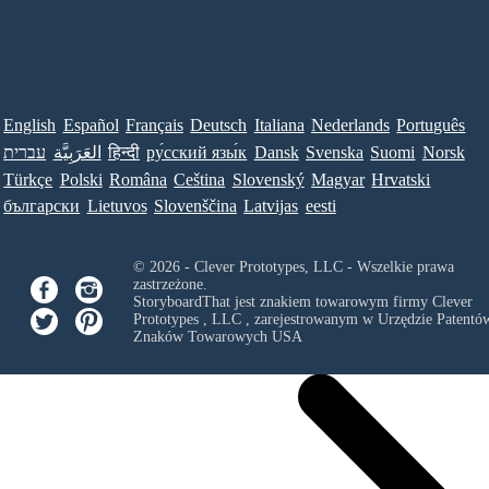
English
Español
Français
Deutsch
Italiana
Nederlands
Português
עברית
العَرَبِيَّة
हिन्दी
ру́сский язы́к
Dansk
Svenska
Suomi
Norsk
Türkçe
Polski
Româna
Ceština
Slovenský
Magyar
Hrvatski
български
Lietuvos
Slovenščina
Latvijas
eesti
© 2026 - Clever Prototypes, LLC - Wszelkie prawa
zastrzeżone.
StoryboardThat jest znakiem towarowym firmy
Clever
Prototypes , LLC
, zarejestrowanym w Urzędzie Patentów
Znaków Towarowych USA