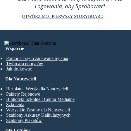
Logowania, aby Spróbować!
UTWÓRZ MÓJ PIERWSZY STORYBOARD
Wsparcie
Pomoc i często zadawane pytania
Twórca scenorysów
Jak drukować
Dla Nauczycieli
Bezpłatna Wersja dla Nauczycieli
Pakiety Rejonowe
Biblioteki Szkolne i Centra Medialne
Szkolenia
Wszystkie Zasoby dla Nauczycieli
Szablony Arkuszy Kalkulacyjnych
Szablony Plakatów
Dla Uczniów