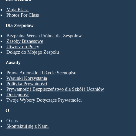
Moja Klasa
Photos For Class
Dla Zespołów
Bezpłatna Wersja Próbna dla Zespołów
Zasoby Biznesowe
Utwórz do Pracy
Dołącz do Mojego Zespołu
Zasady
Prawa Autorskie i Użycie Scenopisu
Warunki Korzystania
Polityka Prywatności
Prywatność i Bezpieczeństwo dla Szkół i Uczniów
Dostępność
Twoje Wybory Dotyczące Prywatności
O
O nas
Skontaktuj się z Nami