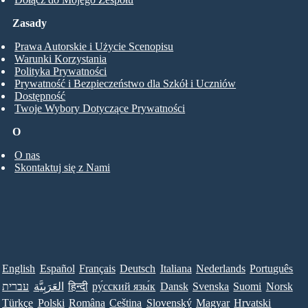
Zasady
Prawa Autorskie i Użycie Scenopisu
Warunki Korzystania
Polityka Prywatności
Prywatność i Bezpieczeństwo dla Szkół i Uczniów
Dostępność
Twoje Wybory Dotyczące Prywatności
O
O nas
Skontaktuj się z Nami
English
Español
Français
Deutsch
Italiana
Nederlands
Português
עברית
العَرَبِيَّة
हिन्दी
ру́сский язы́к
Dansk
Svenska
Suomi
Norsk
Türkçe
Polski
Româna
Ceština
Slovenský
Magyar
Hrvatski