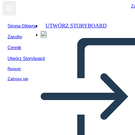
Za
UTWÓRZ STORYBOARD
Strona Główna
Zasoby
Wyświetl jako
Cennik
pokaz slajdów
Utwórz Storyboard
Rejestr
Zaloguj się
Piktogram Portret ČB 1