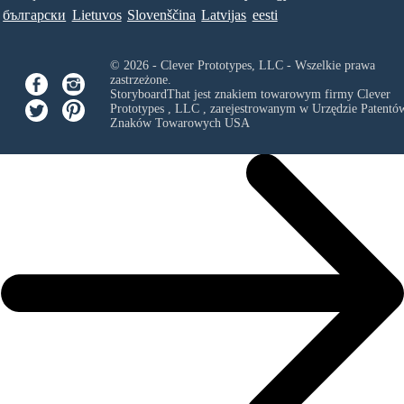
български
Lietuvos
Slovenščina
Latvijas
eesti
© 2026 - Clever Prototypes, LLC - Wszelkie prawa
zastrzeżone.
StoryboardThat jest znakiem towarowym firmy
Clever
Prototypes , LLC
, zarejestrowanym w Urzędzie Patentów
Znaków Towarowych USA