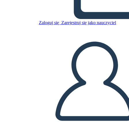
Skopiuj tę scenorys
Zaloguj się
Zarejestruj się jako nauczyciel
STWÓRZ SCENORYS
ODTWARZANIE POKAZU SLAJDÓW
PRZECZYTAJ MI