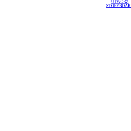
UTWÓRZ
STORYBOAR