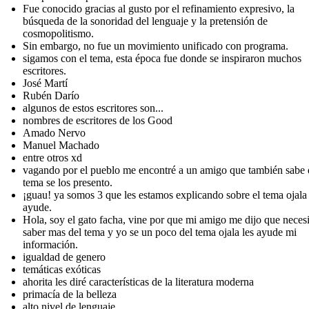
Fue conocido gracias al gusto por el refinamiento expresivo, la
búsqueda de la sonoridad del lenguaje y la pretensión de
cosmopolitismo.
Sin embargo, no fue un movimiento unificado con programa.
sigamos con el tema, esta época fue donde se inspiraron muchos
escritores.
José Martí
Rubén Darío
algunos de estos escritores son...
nombres de escritores de los Good
Amado Nervo
Manuel Machado
entre otros xd
vagando por el pueblo me encontré a un amigo que también sabe 
tema se los presento.
¡guau! ya somos 3 que les estamos explicando sobre el tema ojala 
ayude.
Hola, soy el gato facha, vine por que mi amigo me dijo que neces
saber mas del tema y yo se un poco del tema ojala les ayude mi
información.
igualdad de genero
temáticas exóticas
ahorita les diré características de la literatura moderna
primacía de la belleza
alto nivel de lenguaje