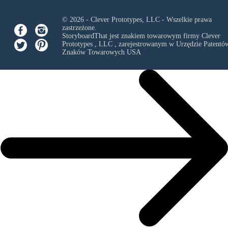
© 2026 - Clever Prototypes, LLC - Wszelkie prawa
zastrzeżone.
StoryboardThat jest znakiem towarowym firmy
Clever
Prototypes , LLC
, zarejestrowanym w Urzędzie Patentów
Znaków Towarowych USA