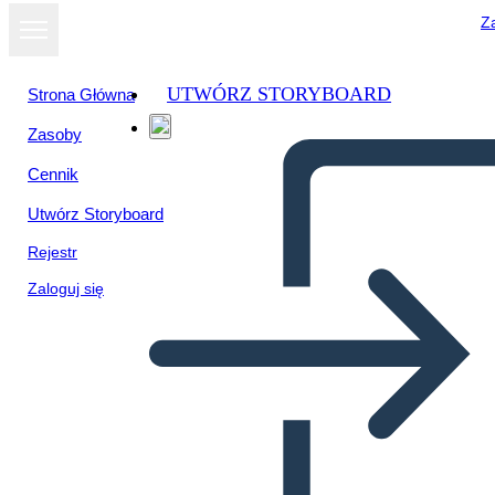
Za
UTWÓRZ STORYBOARD
Strona Główna
Zasoby
Wyświetl jako
Cennik
pokaz slajdów
Utwórz Storyboard
Rejestr
Zaloguj się
Historia sobre la literatura