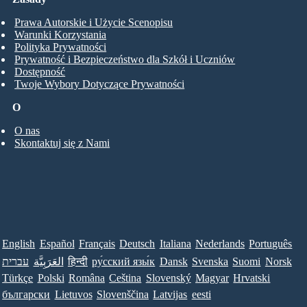
Prawa Autorskie i Użycie Scenopisu
Warunki Korzystania
Polityka Prywatności
Prywatność i Bezpieczeństwo dla Szkół i Uczniów
Dostępność
Twoje Wybory Dotyczące Prywatności
O
O nas
Skontaktuj się z Nami
English
Español
Français
Deutsch
Italiana
Nederlands
Português
עברית
العَرَبِيَّة
हिन्दी
ру́сский язы́к
Dansk
Svenska
Suomi
Norsk
Türkçe
Polski
Româna
Ceština
Slovenský
Magyar
Hrvatski
български
Lietuvos
Slovenščina
Latvijas
eesti