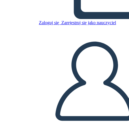
modernista
Zaloguj się
Zarejestruj się jako nauczyciel
Skopiuj tę scenorys
STWÓRZ SCENORYS
ODTWARZANIE POKAZU SLAJDÓW
PRZECZYTAJ MI