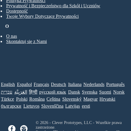
Polityka Prywatności
Prywatność i Bezpieczeństwo dla Szkół i Uczniów
Dostępność
Twoje Wybory Dotyczące Prywatności
O
O nas
Skontaktuj się z Nami
English
Español
Français
Deutsch
Italiana
Nederlands
Português
עברית
العَرَبِيَّة
हिन्दी
ру́сский язы́к
Dansk
Svenska
Suomi
Norsk
Türkçe
Polski
Româna
Ceština
Slovenský
Magyar
Hrvatski
български
Lietuvos
Slovenščina
Latvijas
eesti
© 2026 - Clever Prototypes, LLC - Wszelkie prawa
zastrzeżone.