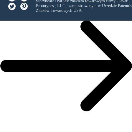
StoryboardThat jest znakiem towarowym firmy
Clever
Prototypes , LLC
, zarejestrowanym w Urzędzie Patentów
Znaków Towarowych USA