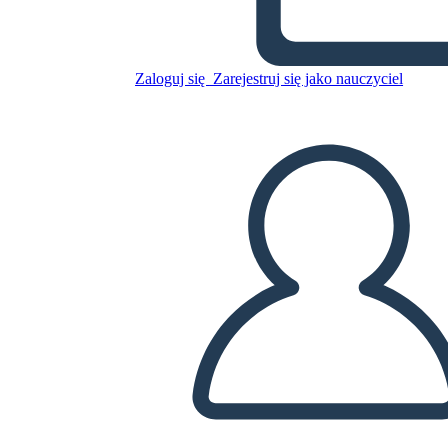
Skopiuj tę scenorys
STWÓRZ SCENORYS
Zaloguj się
Zarejestruj się jako nauczyciel
ODTWARZANIE POKAZU SLAJDÓW
PRZECZYTAJ MI