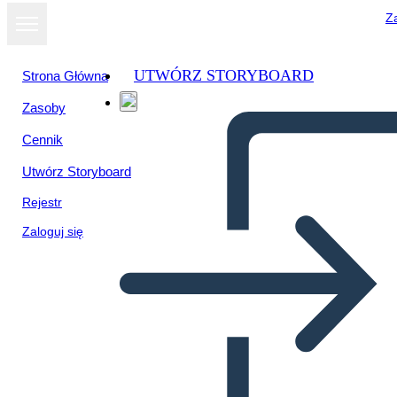
Za
UTWÓRZ STORYBOARD
Strona Główna
Zasoby
Cennik
Utwórz Storyboard
Rejestr
Zaloguj się
Cute Birthday Themed eCard
Template with Confetti