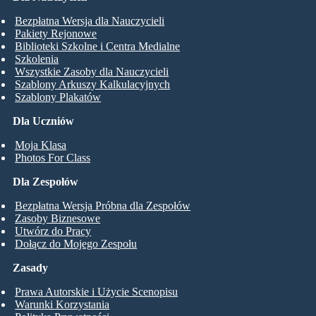
Bezpłatna Wersja dla Nauczycieli
Pakiety Rejonowe
Biblioteki Szkolne i Centra Medialne
Szkolenia
Wszystkie Zasoby dla Nauczycieli
Szablony Arkuszy Kalkulacyjnych
Szablony Plakatów
Dla Uczniów
Moja Klasa
Photos For Class
Dla Zespołów
Bezpłatna Wersja Próbna dla Zespołów
Zasoby Biznesowe
Utwórz do Pracy
Dołącz do Mojego Zespołu
Zasady
Prawa Autorskie i Użycie Scenopisu
Warunki Korzystania