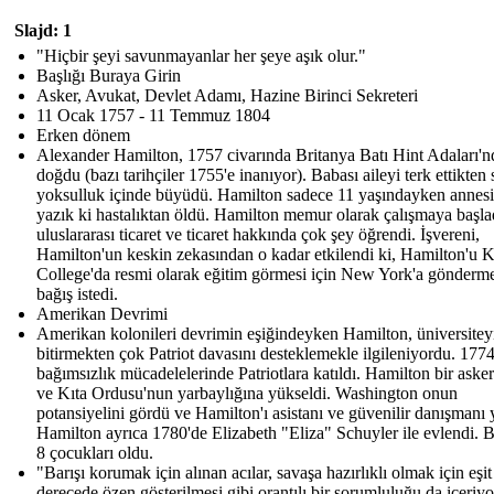
Slajd: 1
"Hiçbir şeyi savunmayanlar her şeye aşık olur."
Başlığı Buraya Girin
Asker, Avukat, Devlet Adamı, Hazine Birinci Sekreteri
11 Ocak 1757 - 11 Temmuz 1804
Erken dönem
Alexander Hamilton, 1757 civarında Britanya Batı Hint Adaları'n
doğdu (bazı tarihçiler 1755'e inanıyor). Babası aileyi terk ettikten
yoksulluk içinde büyüdü. Hamilton sadece 11 yaşındayken annesi
yazık ki hastalıktan öldü. Hamilton memur olarak çalışmaya başla
uluslararası ticaret ve ticaret hakkında çok şey öğrendi. İşvereni,
Hamilton'un keskin zekasından o kadar etkilendi ki, Hamilton'u K
College'da resmi olarak eğitim görmesi için New York'a gönderme
bağış istedi.
Amerikan Devrimi
Amerikan kolonileri devrimin eşiğindeyken Hamilton, üniversitey
bitirmekten çok Patriot davasını desteklemekle ilgileniyordu. 1774
bağımsızlık mücadelelerinde Patriotlara katıldı. Hamilton bir aske
ve Kıta Ordusu'nun yarbaylığına yükseldi. Washington onun
potansiyelini gördü ve Hamilton'ı asistanı ve güvenilir danışmanı 
Hamilton ayrıca 1780'de Elizabeth "Eliza" Schuyler ile evlendi. Bi
8 çocukları oldu.
"Barışı korumak için alınan acılar, savaşa hazırlıklı olmak için eşit
derecede özen gösterilmesi gibi orantılı bir sorumluluğu da içeriyo