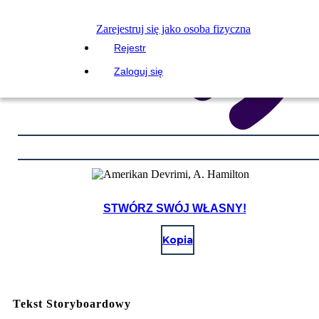
Zarejestruj się jako osoba fizyczna
Rejestr
Zaloguj się
STWÓRZ SWÓJ WŁASNY!
Kopia
Tekst Storyboardowy