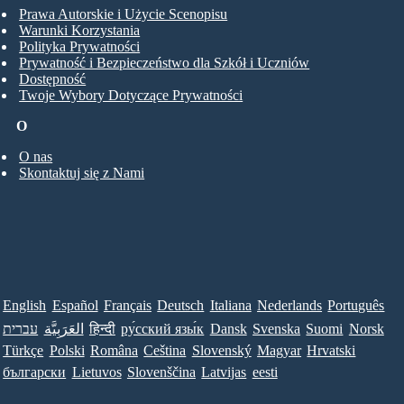
Prawa Autorskie i Użycie Scenopisu
Warunki Korzystania
Polityka Prywatności
Prywatność i Bezpieczeństwo dla Szkół i Uczniów
Dostępność
Twoje Wybory Dotyczące Prywatności
O
O nas
Skontaktuj się z Nami
English
Español
Français
Deutsch
Italiana
Nederlands
Português
עברית
العَرَبِيَّة
हिन्दी
ру́сский язы́к
Dansk
Svenska
Suomi
Norsk
Türkçe
Polski
Româna
Ceština
Slovenský
Magyar
Hrvatski
български
Lietuvos
Slovenščina
Latvijas
eesti