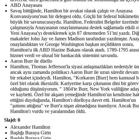
ABD Anayasası
Savaş bittiğinde, Hamilton bir avukat olarak çalıştı ve Anayasa
Konvansiyonu'nun bir delegesi oldu. Güçlü bir federal hükümetin
büyük bir savunucusuydu. Hamilton, Federalist Belgeler üzerinde
çalışmasıyla Anayasanın onaylanmasına destek sağlamada etkili o
Yeni Anayasa'yı desteklemek için 87 denemeden 51'ini yazdı. Diğ
makaleler John Jay ve James Madison tarafından yazılmıştır. Ana
onaylandıktan ve George Washington başkan seçildikten sonra,
Hamilton'u ilk ABD Hazine Bakanı olarak atadı. 1789-1795 aras
hizmet verdi ve ulusal bir bankacılık sistemini savundu.
Aaron Burr ile düello
Hamilton, Thomas Jefferson'la siyasi anlaşmazlıkları nedeniyle ü
ancak aynı zamanda politikacı Aaron Burr ile uzun süredir devam
bir rekabet içindeydi. Hamilton, “Korkarım [Burr] hem kamusal 
özel biri olarak ilkesizdir. Kariyerine karşı çıkmanın dini bir görev
olduğunu düşünüyorum. " 1804'te Burr, New York valiliğine ada
ve kaybetti. Özel bir akşam yemeğinde Hamilton'un kendisine hak
ettiğini duyduğunda, Hamilton'ı düelloya davet etti. Hamilton'un
"şutunu attığına" ve Burr'a nişan almadığına inanılıyor. Ancak Bur
Hamilton'ı vurdu ve yaralarından öldü.
Slajd: 0
Alexander Hamilton
Başlığı Buraya Girin
Başlığı Buraya Girin