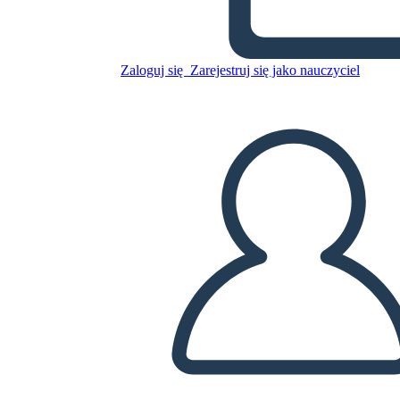
Hamilton
Zaloguj się
Zarejestruj się jako nauczyciel
Skopiuj tę scenorys
STWÓRZ SCENORYS
ODTWARZANIE POKAZU SLAJDÓW
PRZECZYTAJ MI