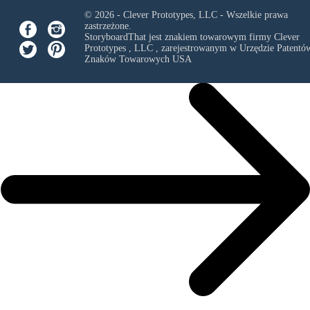
© 2026 - Clever Prototypes, LLC - Wszelkie prawa
zastrzeżone.
StoryboardThat jest znakiem towarowym firmy
Clever
Prototypes , LLC
, zarejestrowanym w Urzędzie Patentów
Znaków Towarowych USA