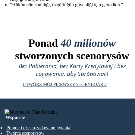
"Hükümetin canlılığı, özgürlüğün güvenliği için gereklidir."
Ponad
40 milionów
stworzonych scenorysów
Bez Pobierania, bez Karty Kredytowej i bez
Logowania, aby Spróbować!
UTWÓRZ MÓJ PIERWSZY STORYBOARD
Wsparcie
Pomoc i często zadawane pytania
Twórca scenorysów