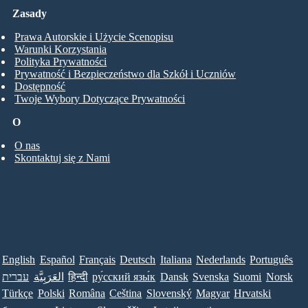
Zasady
Prawa Autorskie i Użycie Scenopisu
Warunki Korzystania
Polityka Prywatności
Prywatność i Bezpieczeństwo dla Szkół i Uczniów
Dostępność
Twoje Wybory Dotyczące Prywatności
O
O nas
Skontaktuj się z Nami
English
Español
Français
Deutsch
Italiana
Nederlands
Português
עברית
العَرَبِيَّة
हिन्दी
ру́сский язы́к
Dansk
Svenska
Suomi
Norsk
Türkçe
Polski
Româna
Ceština
Slovenský
Magyar
Hrvatski