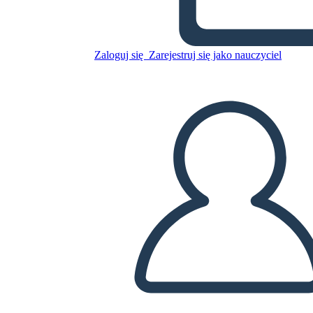
Karakter Eşlemi 3 Alan 16x9
Zaloguj się
Zarejestruj się jako nauczyciel
Skopiuj tę scenorys
STWÓRZ SCENORYS
ODTWARZANIE POKAZU SLAJDÓW
PRZECZYTAJ MI