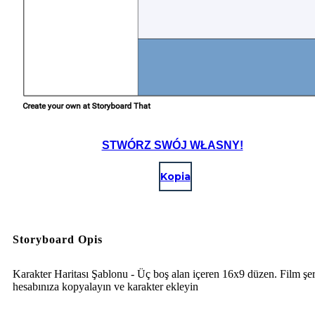
STWÓRZ SWÓJ WŁASNY!
Kopia
Storyboard Opis
Karakter Haritası Şablonu - Üç boş alan içeren 16x9 düzen. Film şer
hesabınıza kopyalayın ve karakter ekleyin