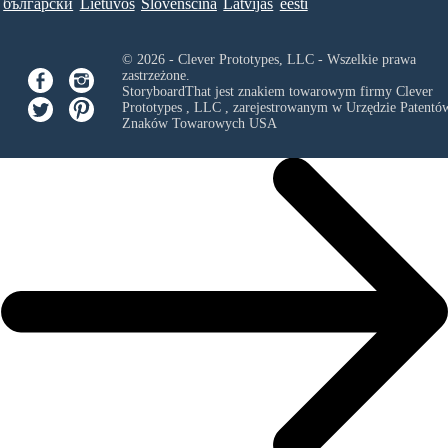
български
Lietuvos
Slovenščina
Latvijas
eesti
© 2026 - Clever Prototypes, LLC - Wszelkie prawa
zastrzeżone.
StoryboardThat jest znakiem towarowym firmy
Clever
Prototypes , LLC
, zarejestrowanym w Urzędzie Patentów
Znaków Towarowych USA