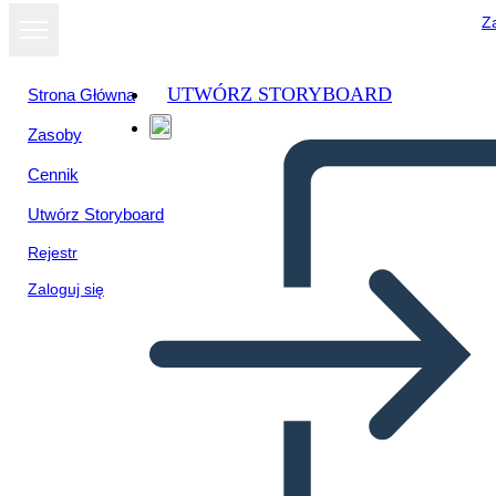
Za
UTWÓRZ STORYBOARD
Strona Główna
Zasoby
Wyświetl jako
Cennik
pokaz slajdów
Utwórz Storyboard
Rejestr
Zaloguj się