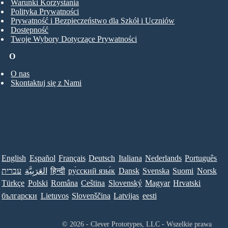
Warunki Korzystania
Polityka Prywatności
Prywatność i Bezpieczeństwo dla Szkół i Uczniów
Dostępność
Twoje Wybory Dotyczące Prywatności
O
O nas
Skontaktuj się z Nami
English
Español
Français
Deutsch
Italiana
Nederlands
Português
עברית
العَرَبِيَّة
हिन्दी
ру́сский язы́к
Dansk
Svenska
Suomi
Norsk
Türkçe
Polski
Româna
Ceština
Slovenský
Magyar
Hrvatski
български
Lietuvos
Slovenščina
Latvijas
eesti
© 2026 - Clever Prototypes, LLC - Wszelkie prawa