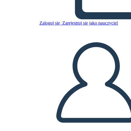
Skopiuj tę scenorys
STWÓRZ SCENORYS
Zaloguj się
Zarejestruj się jako nauczyciel
ODTWARZANIE POKAZU SLAJDÓW
PRZECZYTAJ MI