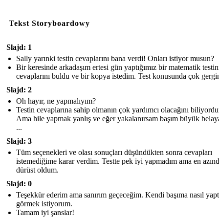
Tekst Storyboardowy
Slajd: 1
Sally yarınki testin cevaplarını bana verdi! Onları istiyor musun?
Bir keresinde arkadaşım ertesi gün yaptığımız bir matematik testin
cevaplarını buldu ve bir kopya istedim. Test konusunda çok gergi
Slajd: 2
Oh hayır, ne yapmalıyım?
Testin cevaplarına sahip olmanın çok yardımcı olacağını biliyord
Ama hile yapmak yanlış ve eğer yakalanırsam başım büyük belaya
...
Slajd: 3
Tüm seçenekleri ve olası sonuçları düşündükten sonra cevapları
istemediğime karar verdim. Testte pek iyi yapmadım ama en azın
dürüst oldum.
Slajd: 0
Teşekkür ederim ama sanırım geçeceğim. Kendi başıma nasıl yapt
görmek istiyorum.
Tamam iyi şanslar!