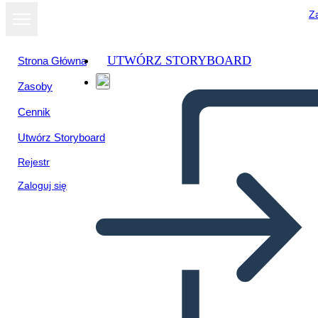
Za
UTWÓRZ STORYBOARD
Strona Główna
Zasoby
Cennik
Utwórz Storyboard
Rejestr
Zaloguj się
SEL: Karar Verme Örneği