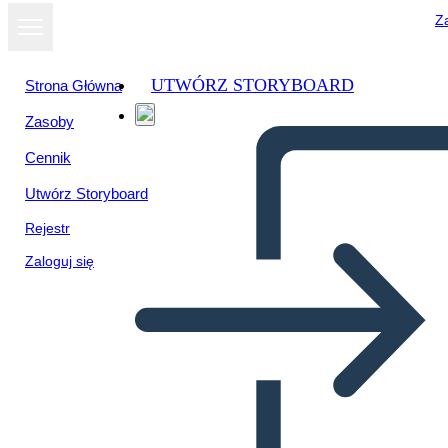
Za
UTWÓRZ STORYBOARD
Strona Główna
Zasoby
Cennik
Utwórz Storyboard
Rejestr
Zaloguj się
Editable Science Hypothesis
Worksheet Template