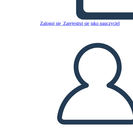
Skopiuj tę scenorys
Zaloguj się
Zarejestruj się jako nauczyciel
STWÓRZ SCENORYS
ODTWARZANIE POKAZU SLAJDÓW
PRZECZYTAJ MI