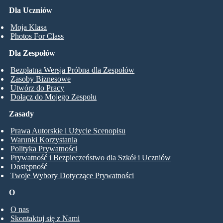
Dla Uczniów
Moja Klasa
Photos For Class
Dla Zespołów
Bezpłatna Wersja Próbna dla Zespołów
Zasoby Biznesowe
Utwórz do Pracy
Dołącz do Mojego Zespołu
Zasady
Prawa Autorskie i Użycie Scenopisu
Warunki Korzystania
Polityka Prywatności
Prywatność i Bezpieczeństwo dla Szkół i Uczniów
Dostępność
Twoje Wybory Dotyczące Prywatności
O
O nas
Skontaktuj się z Nami