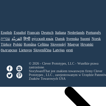
English
Español
Français
Deutsch
Italiana
Nederlands
Português
עברית
العَرَبِيَّة
हिन्दी
ру́сский язы́к
Dansk
Svenska
Suomi
Norsk
Türkçe
Polski
Româna
Ceština
Slovenský
Magyar
Hrvatski
български
Lietuvos
Slovenščina
Latvijas
eesti
© 2026 - Clever Prototypes, LLC - Wszelkie prawa
zastrzeżone.
StoryboardThat jest znakiem towarowym firmy
Clever
Prototypes , LLC
, zarejestrowanym w Urzędzie Patentów
Znaków Towarowych USA