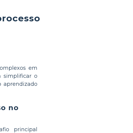
processo
complexos em
 simplificar o
 o aprendizado
so no
fio principal