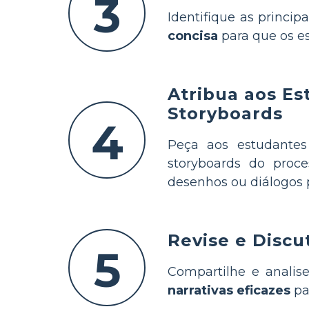
3
Identifique as princip
concisa
para que os es
Atribua aos Es
Storyboards
4
Peça aos estudantes
storyboards do proc
desenhos ou diálogos p
Revise e Discu
5
Compartilhe e analise
narrativas eficazes
pa