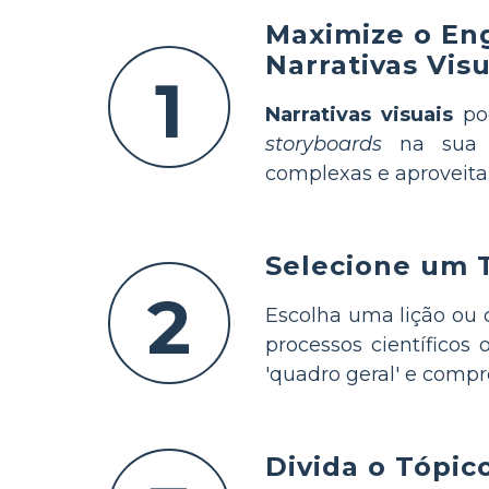
Maximize o En
Narrativas Vis
1
Narrativas visuais
pod
storyboards
na sua m
complexas e aproveita
Selecione um T
2
Escolha uma lição ou 
processos científicos
'quadro geral' e com
Divida o Tópic