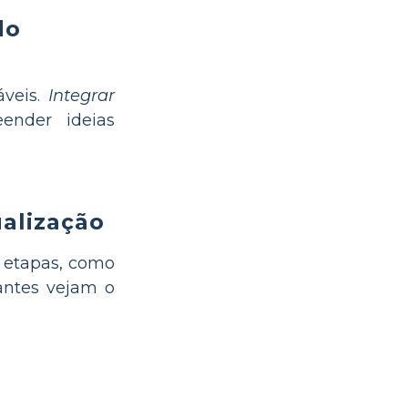
do
áveis.
Integrar
ender ideias
alização
r etapas, como
dantes vejam o