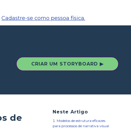
Cadastre-se como pessoa física.
CRIAR UM STORYBOARD ▶
Neste Artigo
os de
Modelos de estrutura eficazes
para processos de narrativa visual