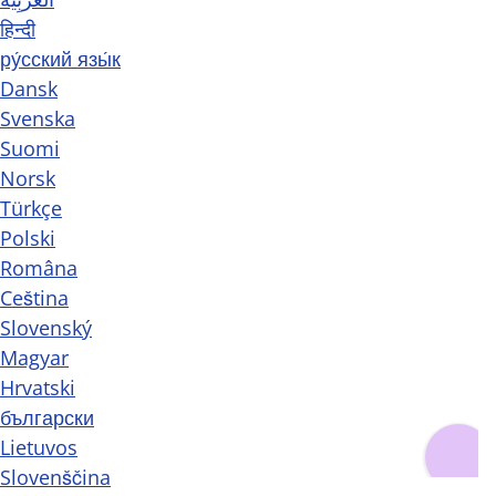
हिन्दी
ру́сский язы́к
Dansk
Svenska
Suomi
Norsk
Türkçe
Polski
Româna
Ceština
Slovenský
Magyar
Hrvatski
български
Lietuvos
Slovenščina