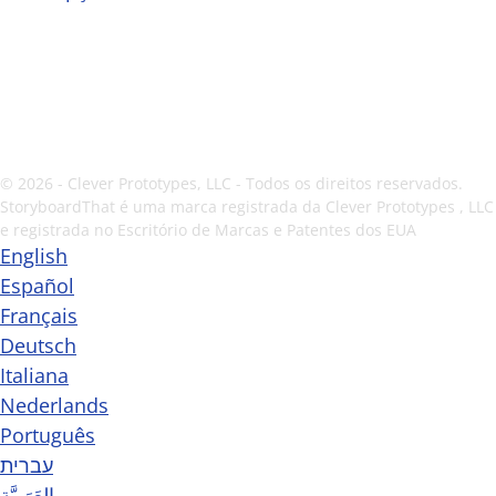
© 2026 - Clever Prototypes, LLC - Todos os direitos reservados.
StoryboardThat é uma marca registrada da
Clever Prototypes , LLC
e registrada no Escritório de Marcas e Patentes dos EUA
English
Español
Français
Deutsch
Italiana
Nederlands
Português
עברית
العَرَبِيَّة