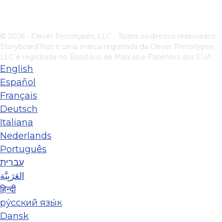
© 2026 - Clever Prototypes, LLC - Todos os direitos reservados.
StoryboardThat é uma marca registrada da
Clever Prototypes ,
LLC
e registrada no Escritório de Marcas e Patentes dos EUA
English
Español
Français
Deutsch
Italiana
Nederlands
Português
עברית
العَرَبِيَّة
हिन्दी
ру́сский язы́к
Dansk