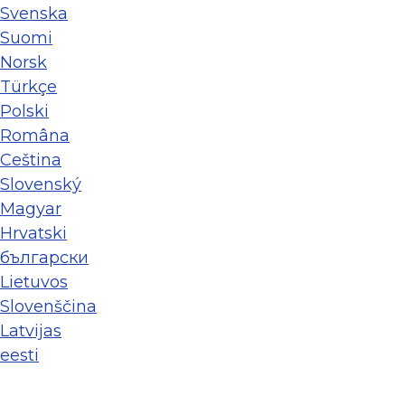
Svenska
Suomi
Norsk
Türkçe
Polski
Româna
Ceština
Slovenský
Magyar
Hrvatski
български
Lietuvos
Slovenščina
Latvijas
eesti