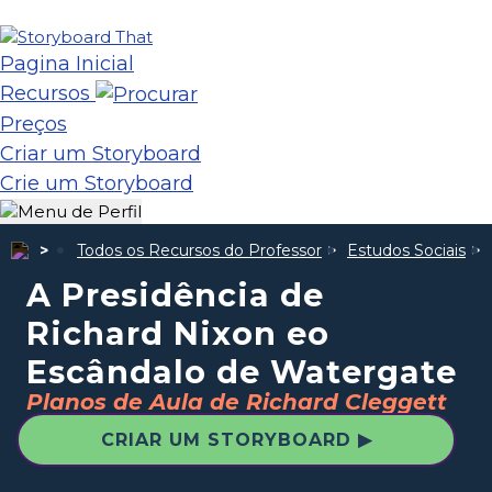
Pagina Inicial
Recursos
Preços
Criar um Storyboard
Crie um Storyboard
Todos os Recursos do Professor
Estudos Sociais
A Presidência de
Richard Nixon eo
Escândalo de Watergate
Planos de Aula de Richard Cleggett
CRIAR UM STORYBOARD ▶