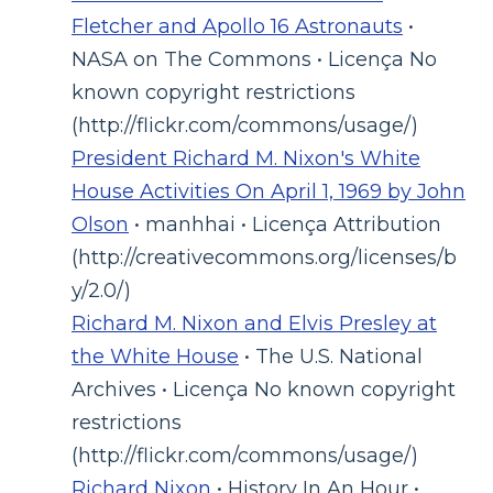
Fletcher and Apollo 16 Astronauts
•
NASA on The Commons • Licença No
known copyright restrictions
(http://flickr.com/commons/usage/)
President Richard M. Nixon's White
House Activities On April 1, 1969 by John
Olson
• manhhai • Licença Attribution
(http://creativecommons.org/licenses/b
y/2.0/)
Richard M. Nixon and Elvis Presley at
the White House
• The U.S. National
Archives • Licença No known copyright
restrictions
(http://flickr.com/commons/usage/)
Richard Nixon
• History In An Hour •