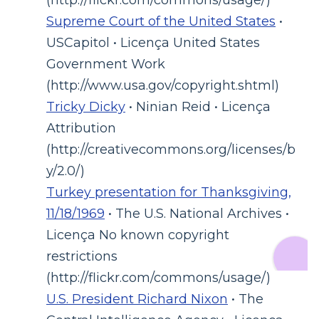
Supreme Court of the United States
•
USCapitol • Licença United States
Government Work
(http://www.usa.gov/copyright.shtml)
Tricky Dicky
• Ninian Reid • Licença
Attribution
(http://creativecommons.org/licenses/b
y/2.0/)
Turkey presentation for Thanksgiving,
11/18/1969
• The U.S. National Archives •
Licença No known copyright
restrictions
(http://flickr.com/commons/usage/)
U.S. President Richard Nixon
• The