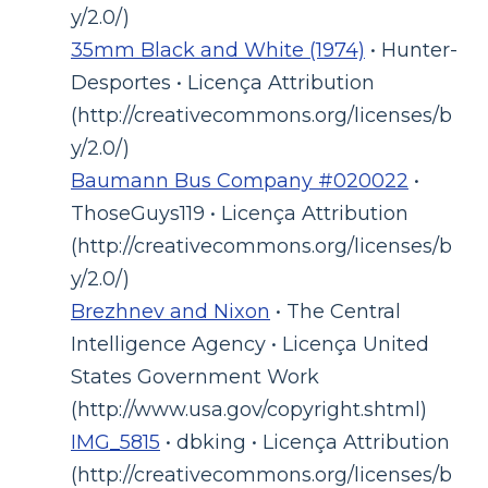
y/2.0/)
35mm Black and White (1974)
• Hunter-
Desportes • Licença Attribution
(http://creativecommons.org/licenses/b
y/2.0/)
Baumann Bus Company #020022
•
ThoseGuys119 • Licença Attribution
(http://creativecommons.org/licenses/b
y/2.0/)
Brezhnev and Nixon
• The Central
Intelligence Agency • Licença United
States Government Work
(http://www.usa.gov/copyright.shtml)
IMG_5815
• dbking • Licença Attribution
(http://creativecommons.org/licenses/b