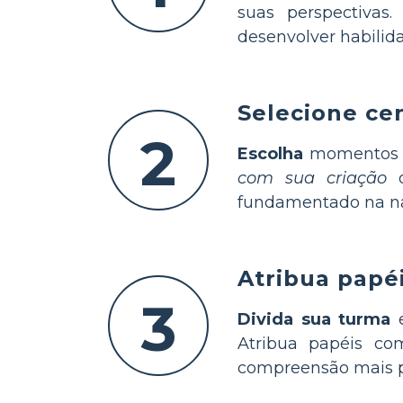
suas perspectivas
desenvolver habilid
Selecione cen
2
Escolha
momentos dr
com sua criação
o
fundamentado na na
Atribua papé
3
Divida sua turma
e
Atribua papéis c
compreensão mais p