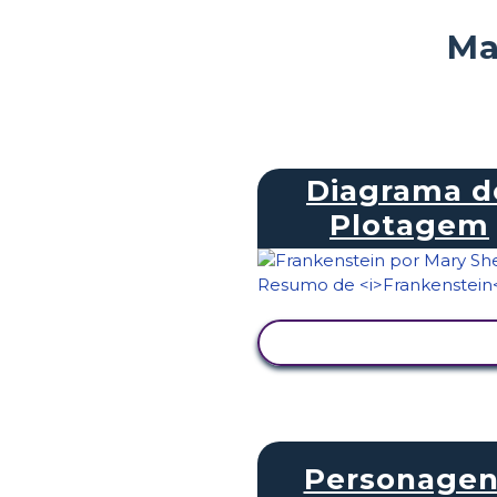
Ma
Diagrama d
Plotagem
VER ATIVIDADE
Personagen