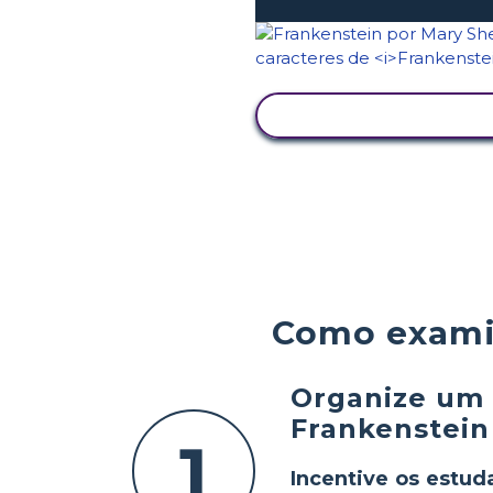
VER ATIVIDADE
Como examin
Organize um d
Frankenstein
1
Incentive os estud