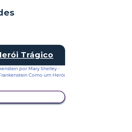
des
Herói Trágico
VER ATIVIDADE