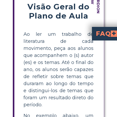
Visão Geral do
Plano de Aula
FAQ
Ao ler um trabalho de
literatura de cada
Quem são alguns
Indivíduos notáveis ​​que contribuíram para o crescimento da arte, literatura e 
Que abordagens os escritores da l
Ao desafiar a autoridade, desmantelar ideias convencionais e abraçar a flexibilidade das estruturas de identidade, os escritores pós-modernos investigam questões de realidade e identidade. Os alunos podem explorar ainda mais esta época, desc
Que características escritore
A escrita do fluxo de consciência, onde os leitores estão cientes dos pensamentos e sentimentos do narrador, e diferentes narrativas estavam e
movimento, peça aos alunos
que acompanhem o (s) autor
(es) e os temas. Até o final do
ano, os alunos serão capazes
de refletir sobre temas que
duraram ao longo do tempo
e distingui-los de temas que
foram um resultado direto do
período.
No exemplo abaixo, um